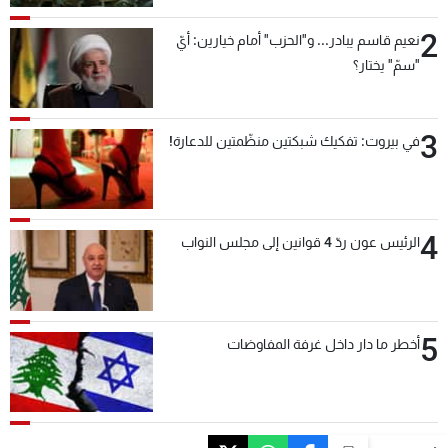
2
نعيم قاسم يبادر... و"الحزب" أمام خيارين: أيّ
"سمّ" يختار؟
3
في بيروت: تفكيك شبكتين منظّمتين للدعارة!
4
الرئيس عون ردّ 4 قوانين إلى مجلس النواب
5
أخطر ما دار داخل غرفة المفاوضات