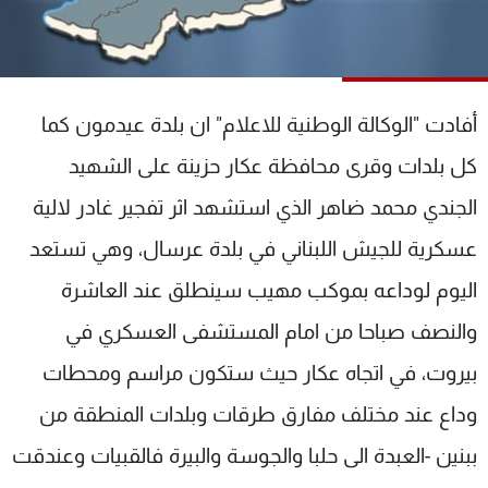
شاهد البرامج
الترددات
أفادت "الوكالة الوطنية للاعلام" ان بلدة عيدمون كما
عن MTV
وظائف
الإنـتـاج
تواصل معنا
كل بلدات وقرى محافظة عكار حزينة على الشهيد
لاعلاناتكم
شروط الإسـتخدام
سياسة الخصوصية
الجندي محمد ضاهر الذي استشهد اثر تفجير غادر لالية
عسكرية للجيش اللبناني في بلدة عرسال، وهي تستعد
اليوم لوداعه بموكب مهيب سينطلق عند العاشرة
والنصف صباحا من امام المستشفى العسكري في
بيروت، في اتجاه عكار حيث ستكون مراسم ومحطات
وداع عند مختلف مفارق طرقات وبلدات المنطقة من
ببنين -العبدة الى حلبا والجوسة والبيرة فالقبيات وعندقت