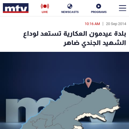
LIVE
NEWSCASTS
PROGRAMS
10:16 AM
20 Sep 2014
en
بلدة عيدمون العكارية تستعد لوداع
الأخبار
الشهيد الجندي ضاهر
سياسة
ناس
إقتصاد
فن
منوعات
رياضة
كأس العالم
البرامج
جدول البرامج