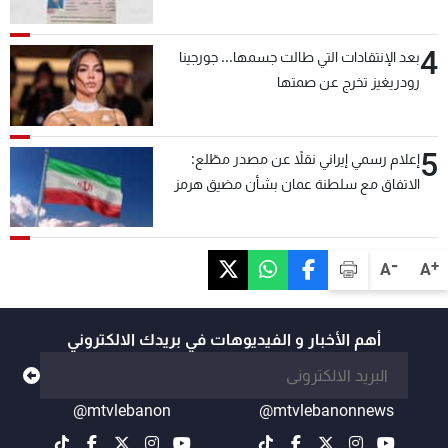
4
بعد الإنتقادات التي طالت جسمها... جورجينا
رودريغيز تخرج عن صمتها
5
إعلام رسمي إيراني نقلاً عن مصدر مطّلع:
الاتفاق مع سلطنة عمان بشأن مضيق هرمز
سيتأجل ما دامت أميركا تهدد إيران
-
+
A
A
أهم الأخبار و الفيديوهات في بريدك الالكتروني
@mtvlebanon
@mtvlebanonnews