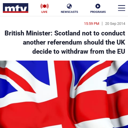
LIVE
NEWSCASTS
PROGRAMS
15:59 PM
20 Sep 2014
en
British Minister: Scotland not to conduct
الأخبار
another referendum should the UK
decide to withdraw from the EU
سياسة
ناس
إقتصاد
فن
منوعات
رياضة
كأس العالم
البرامج
جدول البرامج