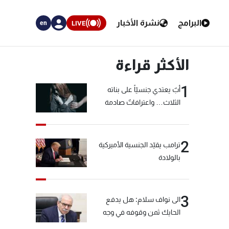
البرامج
نشرة الأخبار
LIVE
en
الأكثر قراءة
1
أبٌ يعتدي جنسيّاً على بناته
الثلاث… واعترافاتٌ صادمة
2
ترامب يقيّد الجنسية الأميركية
بالولادة
3
الى نواف سلام: هل يدفع
الحايك ثمن وقوفه في وجه
خيّاط؟