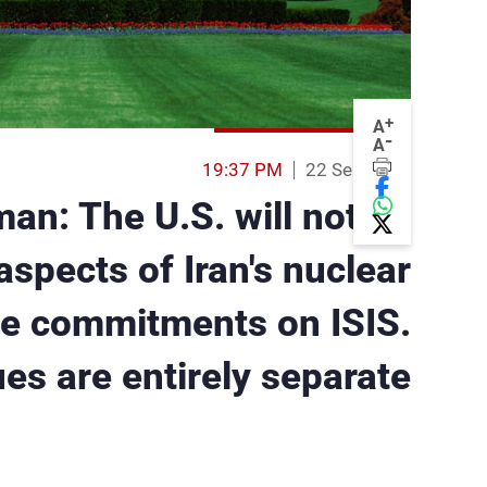
+
A
-
A
19:37 PM
22 Sep 2014
n: The U.S. will not be
 aspects of Iran's nuclear
re commitments on ISIS.
es are entirely separate.