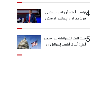
4
ترامب: أعتقد أن الأمر سينتهي
قريبًا جدًا لأن الإيرانيين لا يمكن
أن يستمروا على هذا الحال
5
هيئة البث الإسرائيلية عن مصدر
أمني: أميركا أبلغت إسرائيل أن
"حزب الله" لم يخرق وقف إطلاق
النار أمس في مجدل زون
وطلبت منها عدم التصعيد
خشية أن يؤثر ذلك على
مفاوضات روما