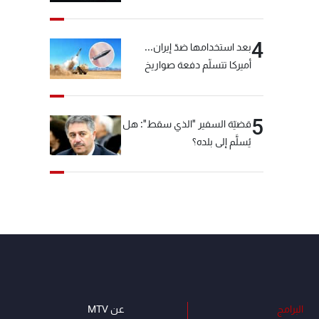
"شبكة الكوكايين"
4
بعد استخدامها ضدّ إيران...
أميركا تتسلّم دفعة صواريخ
كبيرة!
5
قضيّة السفير "الذي سقط": هل
يُسلَّم إلى بلده؟
البرامج
عن MTV