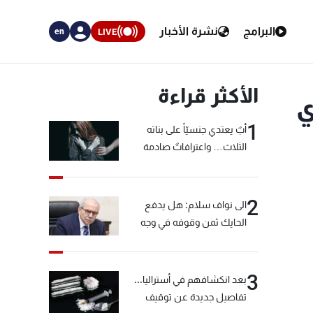
البرامج
نشرة الأخبار
LIVE
en
الأكثر قراءة
ي
1
أبٌ يعتدي جنسيّاً على بناته
الثلاث… واعترافاتٌ صادمة
2
الى نواف سلام: هل يدفع
الحايك ثمن وقوفه في وجه
خيّاط؟
3
بعد انكشافهم في أستراليا...
تفاصيل جديدة عن توقيف