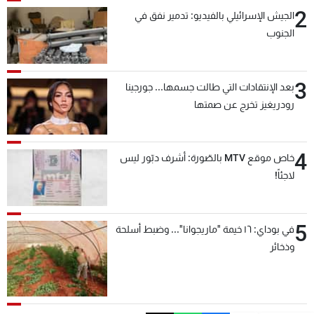
2
الجيش الإسرائيلي بالفيديو: تدمير نفق في
الجنوب
3
بعد الإنتقادات التي طالت جسمها... جورجينا
رودريغيز تخرج عن صمتها
4
خاص موقع MTV بالصّورة: أشرف دبّور ليس
لاجئاً!
5
في بوداي: ١٦ خيمة "ماريجوانا"... وضبط أسلحة
وذخائر