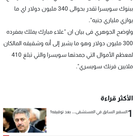
شاهد البرامج
ببنوك سويسرا تقدر بحوالى 340 مليون دولار اي ما
الترددات
يوازي ملياري جنيه".
واوضح الجوهري فى بيان ان "علاء مبارك يملك بمفرده
عن MTV
وظائف
الإنـتـاج
تواصل معنا
300 مليون دولار وهو ما يشير إلى أنه وشقيقه المالكان
لاعلاناتكم
شروط الإسـتخدام
سياسة الخصوصية
لمعظم الأموال التي جمدتها سويسرا والتي تبلغ 410
ملايين فرنك سويسري".
الأكثر قراءة
1
السفير السابق في المستشفى... بعد توقيفه!