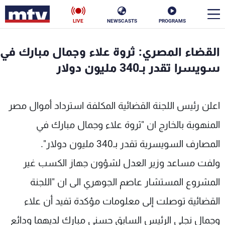
LIVE
NEWSCASTS
PROGRAMS
en
القضاء المصري: ثروة علاء وجمال مبارك في
الأخبار
سويسرا تقدر بـ340 مليون دولار
سياسة
ناس
اعلن رئيس اللجنة القضائية المكلفة استرداد أموال مصر
إقتصاد
فن
المنهوبة بالخارج ان "ثروة علاء وجمال مبارك في
منوعات
رياضة
المصارف السويسرية تقدر بـ340 مليون دولار".
كأس العالم
ولفت مساعد وزير العدل لشؤون جهاز الكسب غير
المشروع المستشار عاصم الجوهري الى ان "اللجنة
القضائية توصلت إلى معلومات مؤكدة تفيد أن علاء
البرامج
وجمال نجلي الرئيس السابق حسني مبارك لديهما ودائع
جدول البرامج