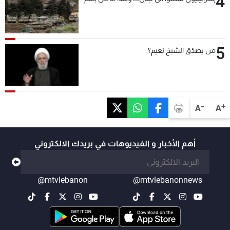
4
5
من يصدّق الشيخ نعيم؟
-
+
A
A
أهم الأخبار و الفيديوهات في بريدك الالكتروني
@mtvlebanon
@mtvlebanonnews