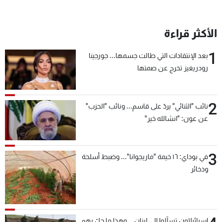
شاهد البرامج
الترددات
الأكثر قراءة
1
بعد الإنتقادات التي طالت جسمها... جورجينا
عن MTV
وظائف
الإنـتـاج
تواصل معنا
رودريغيز تخرج عن صمتها
لاعلاناتكم
شروط الإسـتخدام
سياسة الخصوصية
2
نائب "الثنائي" يردّ على قاسم... ونائب "الحزب"
عن عون: "انشالله خير"
3
في بوداي: ١٦ خيمة "ماريجوانا"... وضبط أسلحة
وذخائر
إسرائيليّون تسلّلوا الى لبنان... وهذا ما حلّ بهم