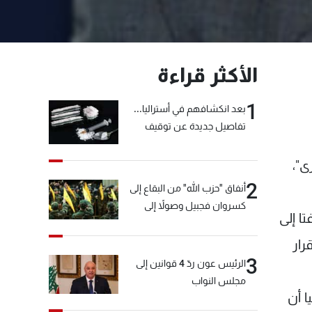
الأكثر قراءة
1
بعد انكشافهم في أستراليا...
تفاصيل جديدة عن توقيف
"شبكة الكوكايين"
ى"،
2
أنفاق "حزب الله" من البقاع إلى
كسروان فجبيل وصولاً إلى
ا إلى
المختارة... التفاصيل في نشرة
الأخبار بعد قليل
رار
3
الرئيس عون ردّ 4 قوانين إلى
مجلس النواب
ا أن