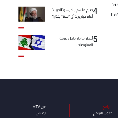
ة".
4
نعيم قاسم يبادر... و"الحزب"
فتا
أمام خيارين: أيّ "سمّ" يختار؟
5
أخطر ما دار داخل غرفة
المفاوضات
البرامج
عن MTV
جدول البرامج
الإنـتـاج