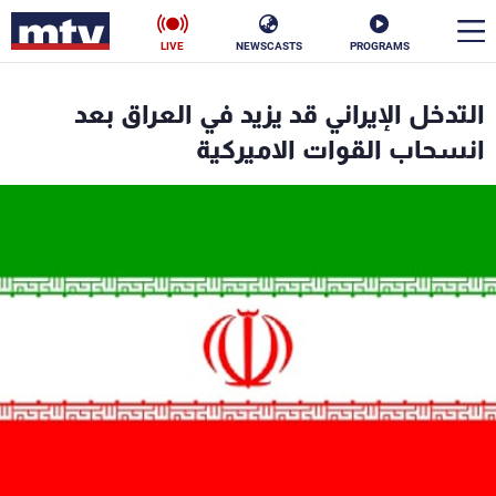
LIVE
NEWSCASTS
PROGRAMS
en
التدخل الإيراني قد يزيد في العراق بعد
الأخبار
انسحاب القوات الاميركية
سياسة
ناس
إقتصاد
فن
منوعات
رياضة
كأس العالم
البرامج
جدول البرامج