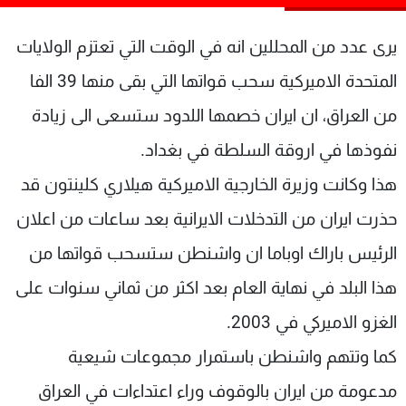
شاهد البرامج
الترددات
يرى عدد من المحللين انه في الوقت التي تعتزم الولايات
المتحدة الاميركية سحب قواتها التي بقى منها 39 الفا
عن MTV
وظائف
من العراق، ان ايران خصمها اللدود ستسعى الى زيادة
الإنـتـاج
تواصل معنا
لاعلاناتكم
شروط الإسـتخدام
نفوذها في اروقة السلطة في بغداد.
سياسة الخصوصية
هذا وكانت وزيرة الخارجية الاميركية هيلاري كلينتون قد
حذرت ايران من التدخلات الايرانية بعد ساعات من اعلان
الرئيس باراك اوباما ان واشنطن ستسحب قواتها من
هذا البلد في نهاية العام بعد اكثر من ثماني سنوات على
الغزو الاميركي في 2003.
كما وتتهم واشنطن باستمرار مجموعات شيعية
مدعومة من ايران بالوقوف وراء اعتداءات في العراق