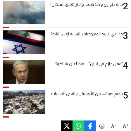
2
حالة طوارئ وإخلاءات... والنار تلاحق السكان!
3
ما الذي غيّرته المفاوضات اللبنانية الإسرائيلية؟
4
"عمل حازم في لبنان"... ماذا أعلن نتنياهو؟
5
مخيم ضبية... بين التَّهميش ونقص الخدمات
-
+
A
A