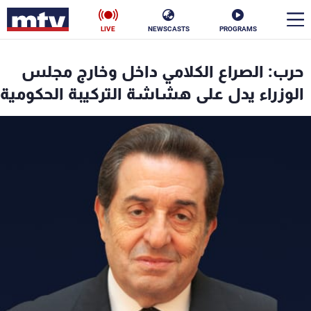
LIVE
NEWSCASTS
PROGRAMS
en
حرب: الصراع الكلامي داخل وخارج مجلس
الأخبار
الوزراء يدل على هشاشة التركيبة الحكومية
سياسة
ناس
إقتصاد
فن
منوعات
رياضة
كأس العالم
البرامج
جدول البرامج