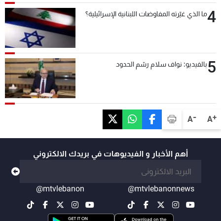
4
ما الذي غيّرته المفاوضات اللبنانية الإسرائيلية؟
5
بالفيديو: نواف سلام رسّم الحدود
-
+
A
A
أهم الأخبار و الفيديوهات في بريدك الالكتروني
@mtvlebanon
@mtvlebanonnews