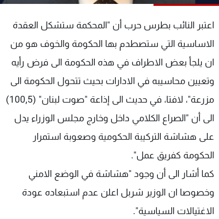
شاهد البرامج
الترددات
اعتبر النائب بطرس حرب أن "المحكمة ستشكل العقدة
الاساسية التي ستصطدم بها الحكومة والخوف هو من
عن MTV
وظائف
ان يلجأ بعض الاطراف في هذه الحكومة الى فرض رأيه
الإنـتـاج
تواصل معنا
لاعلاناتكم
شروط الإسـتخدام
وتعيين محاسيبه في الادارات بحيث تتحول الحكومة الى
سياسة الخصوصية
مزرعة"، لافتا، في حديث الى إذاعة "صوت لبنان" (100,5)
الى أن "الصراع الكلامي داخل وخارج مجلس الوزراء يدل
على هشاشة التركيبة الحكومية وصعوبة استمرار
الحكومة كفريق عمل".
كما أشار الى أن وجود "هشاشة في الوضع الامني
وخصوصا ان الوزير شربل اعلن عدم استبعاده عودة
الاغتيالات السياسية".