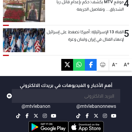
4
موقع MTV يكشف: حكم بإعدام قاتل ريا
الشدياق… وتفاصيل الجريمة
5
القناة 13 الإسرائيليّة: أميركا تضغط على إسرائيل
لإنهاء القتال في إيران ولبنان وغزة
-
+
A
A
أهم الأخبار و الفيديوهات في بريدك الالكتروني
@mtvlebanon
@mtvlebanonnews