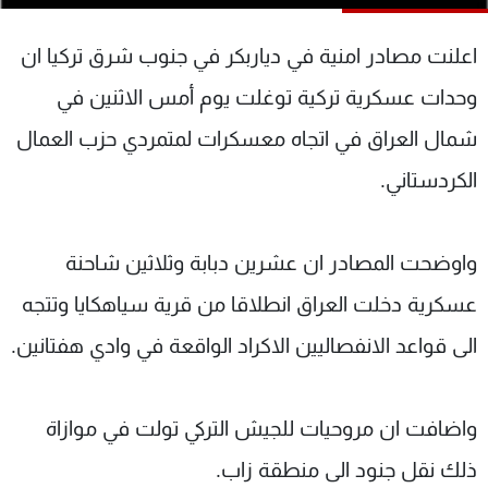
شاهد البرامج
الترددات
اعلنت مصادر امنية في دياربكر في جنوب شرق تركيا ان
وحدات عسكرية تركية توغلت يوم أمس الاثنين في
عن MTV
وظائف
شمال العراق في اتجاه معسكرات لمتمردي حزب العمال
الإنـتـاج
تواصل معنا
لاعلاناتكم
شروط الإسـتخدام
الكردستاني.
سياسة الخصوصية
واوضحت المصادر ان عشرين دبابة وثلاثين شاحنة
عسكرية دخلت العراق انطلاقا من قرية سياهكايا وتتجه
الى قواعد الانفصاليين الاكراد الواقعة في وادي هفتانين.
واضافت ان مروحيات للجيش التركي تولت في موازاة
ذلك نقل جنود الى منطقة زاب.