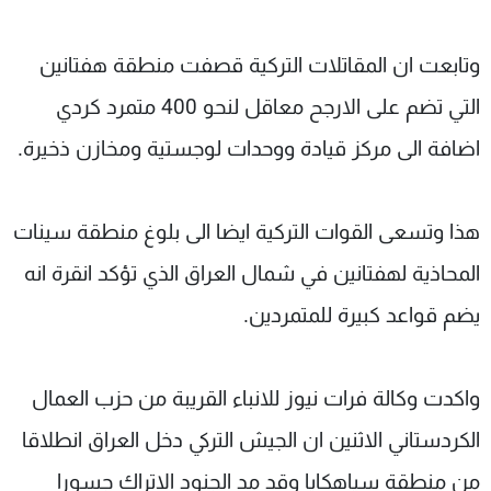
وتابعت ان المقاتلات التركية قصفت منطقة هفتانين
التي تضم على الارجح معاقل لنحو 400 متمرد كردي
اضافة الى مركز قيادة ووحدات لوجستية ومخازن ذخيرة.
هذا وتسعى القوات التركية ايضا الى بلوغ منطقة سينات
المحاذية لهفتانين في شمال العراق الذي تؤكد انقرة انه
يضم قواعد كبيرة للمتمردين.
واكدت وكالة فرات نيوز للانباء القريبة من حزب العمال
الكردستاني الاثنين ان الجيش التركي دخل العراق انطلاقا
من منطقة سياهكايا وقد مد الجنود الاتراك جسورا