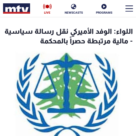
LIVE
NEWSCASTS
PROGRAMS
en
اللواء: الوفد الأميركي نقل رسالة سياسية
الأخبار
- مالية مرتبطة حصراً بالمحكمة
سياسة
ناس
إقتصاد
فن
منوعات
رياضة
كأس العالم
البرامج
جدول البرامج