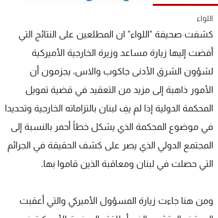
شاهد البرامج
اللواء
الترددات
كشفت صحيفة "اللواء" ان المطلعين على النتائج التي
أفضت إليها زيارة مساعد وزيرة الخارجية الأميركية
عن MTV
وظائف
الإنـتـاج
تواصل معنا
لشؤون الشرق الأدنى جاكوب والاس، يجزمون أن
لاعلاناتكم
شروط الإسـتخدام
سياسة الخصوصية
الأمور ذاهبة إلى مزيد من التعقيد في قضية تمويل
المحكمة الدولية إذا لم يفِ لبنان بالتزاماته الخارجية وتحديدا
في موضوع المحكمة الذي يشكل خطاً أحمر بالنسبة إلى
المجتمع الدولي الذي يصر على كشف الحقيقة في الجرائم
التي حصلت في لبنان ومعاقبة الذين قاموا بها.
ومن هنا جاءت زيارة المسؤول الأميركي والتي أعقبت