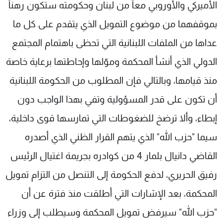
الأميركي والأوروبي معاً من لبنان وحكومته ستكون رهناً
بموقفهما من موضوع التمويل الذي يتقدم على كل ما
عداها من الملفات اللبنانية التي تحظى باهتمام المجتمع
الدولي الذي أنشأ المحكمة وموّلها وإحاطتها برعاية خاصة
منذ قيامها، وبالتالي فإن المطلوب من الحكومة اللبنانية
أن تكون على قدر المسؤولية وتفي بهذا الواجب دون
إبطاء، وألا ترضخ للضغوطات التي تمارسها قوى داخلية،
سيما "حزب الله" الذي يتهم القرار الظني الذي أصدره
القاضي دانيال بلمار 4 من كوادره بجريمة اغتيال الرئيس
رفيق الحريري، لدفع الحكومة إلى التنصل من التزام تمويل
المحكمة، بعد الإشارات التي أطلقت منذ فترة عن أن
"حزب الله" سيرفض تمويل المحكمة وسيطلب إلى وزراء