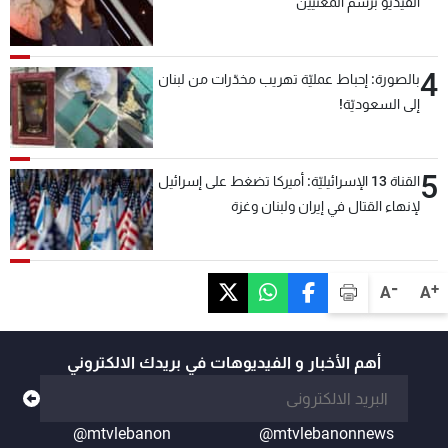
الفيديو برسم المعنيين
4
بالصورة: إحباط عمليّة تهريب مخدّرات من لبنان
إلى السعوديّة!
5
القناة 13 الإسرائيليّة: أميركا تضغط على إسرائيل
لإنهاء القتال في إيران ولبنان وغزة
-
+
A
A
أهم الأخبار و الفيديوهات في بريدك الالكتروني
@mtvlebanon
@mtvlebanonnews