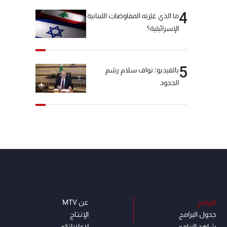
4
ما الذي غيّرته المفاوضات اللبنانية
الإسرائيلية؟
5
بالفيديو: نواف سلام رسّم
الحدود
البرامج
عن MTV
جدول البرامج
الإنـتـاج
شاهد البرامج
لاعلاناتكم