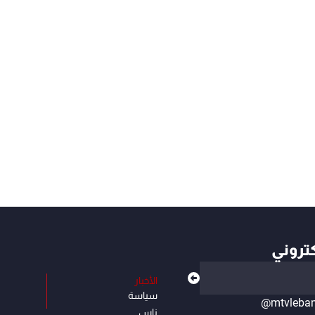
كتروني
الأخبار
سياسة
@mtvleba
ناس