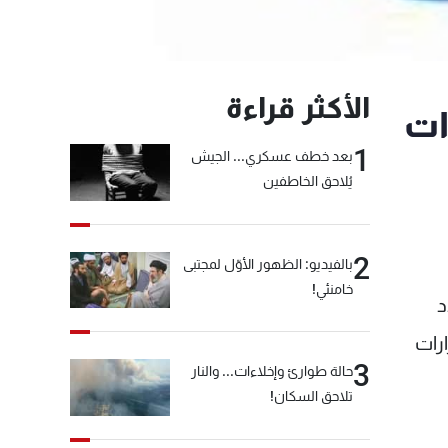
الأكثر قراءة
ات
1
بعد خطف عسكري... الجيش
يُلاحق الخاطفين
2
بالفيديو: الظهور الأوّل لمجتبى
خامنئي!
د
ارات
3
حالة طوارئ وإخلاءات... والنار
تلاحق السكان!