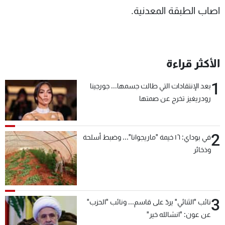
اصاب الطبقة المعدنية.
الأكثر قراءة
1
بعد الإنتقادات التي طالت جسمها... جورجينا
رودريغيز تخرج عن صمتها
2
في بوداي: ١٦ خيمة "ماريجوانا"... وضبط أسلحة
وذخائر
3
نائب "الثنائي" يردّ على قاسم... ونائب "الحزب"
عن عون: "انشالله خير"