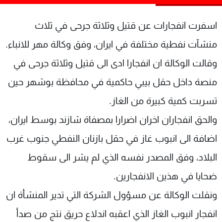
شاهد البرامج
الترددات
اسفرت انفجارات عن قتيل وثلاثة جرحى في ثلاث
منشآت نفطية مختلفة في ايران، وفق وكالة مهر للانباء.
عن MTV
وظائف
وقالت الوكالة ان انفجارا ادى الى قتيل وثلاثة جرحى في
الإنـتـاج
تواصل معنا
لاعلاناتكم
شروط الإسـتخدام
منصة داخل حقل بيبي حاكمية في محافظة بوشهر حين
سياسة الخصوصية
تسربت كمية كبيرة من الغاز.
والحق انفجاران اخران اضرارا بمصفاة شازند بوسط ايران،
اضافة الى انبوب غاز في حقل بازنان النفطي جنوب غرب
البلاد، وفق المصدر نفسه الذي لم يشر الى سقوط
ضحايا في هذين الانفجارين.
ونقلت الوكالة عن مسؤول الشركة التي تدير المنشأة ان
انفجار انبوب الغاز الذي اعقبه اندلاع حريق نتج من صدأ