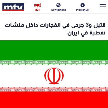
LIVE
NEWSCASTS
PROGRAMS
en
قتيل و3 جرحى في انفجارات داخل منشآت
الأخبار
نفطية في ايران
سياسة
ناس
إقتصاد
فن
منوعات
رياضة
كأس العالم
البرامج
جدول البرامج