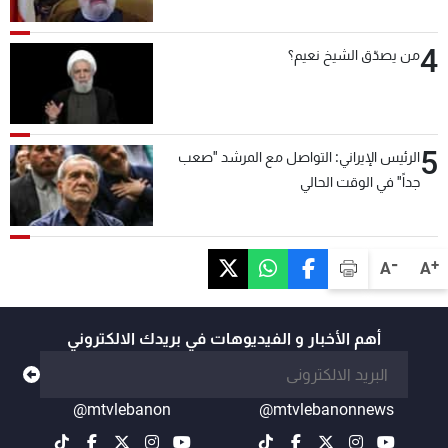
4
من يصدّق الشيخ نعيم؟
5
الرئيس الإيراني: التواصل مع المرشد "صعب
جداً" في الوقت الحالي
-
+
A
A
أهم الأخبار و الفيديوهات في بريدك الالكتروني
@mtvlebanon
@mtvlebanonnews