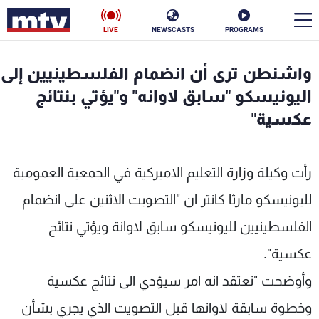
LIVE
NEWSCASTS
PROGRAMS
en
واشنطن ترى أن انضمام الفلسطينيين إلى
الأخبار
اليونيسكو "سابق لاوانه" و"يؤتي بنتائج
عكسية"
سياسة
ناس
إقتصاد
فن
رأت وكيلة وزارة التعليم الاميركية في الجمعية العمومية
منوعات
رياضة
لليونيسكو مارثا كانتر ان "التصويت الاثنين على انضمام
الفلسطينيين لليونيسكو سابق لاوانة ويؤتي نتائج
كأس العالم
عكسية".
وأوضحت "نعتقد انه امر سيؤدي الى نتائج عكسية
البرامج
وخطوة سابقة لاوانها قبل التصويت الذي يجري بشأن
جدول البرامج