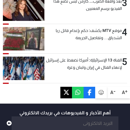
3
بعد واقعة الضرب... كارمن لبس تضع هذا
الفيديو برسم المعنيين
4
موقع MTV يكشف: حكم بإعدام قاتل ريا
الشدياق… وتفاصيل الجريمة
5
القناة 13 الإسرائيليّة: أميركا تضغط على إسرائيل
لإنهاء القتال في إيران ولبنان وغزة
-
+
A
A
أهم الأخبار و الفيديوهات في بريدك الالكتروني