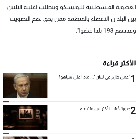
العضوية الفلسطينية لليونيسكو ويتطلب اغلبية الثلثين
شاهد البرامج
الترددات
بين البلدان الاعضاء بالمنظمة ممن يحق لهم التصويت
وعددهم 193 بلدا عضوا".
عن MTV
وظائف
الإنـتـاج
تواصل معنا
لاعلاناتكم
شروط الإسـتخدام
سياسة الخصوصية
الأكثر قراءة
1
"عمل حازم في لبنان"... ماذا أعلن نتنياهو؟
2
صورة خُبئت لأكثر من مئة عام