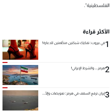
الفلسطينية".
الأكثر قراءة
1
في بيروت: تفكيك شبكتين منظّمتين للدعارة!
2
هرمز... والشرط الإيراني!
3
إيران ترفع السقف في هرمز: تعويضات وإلّا...