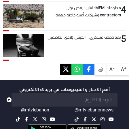
4
معلومات MFM: لبنان يرفض تولي
contractors وشركات أمنية خاصة مهمة
التحقق من نزع سلاح "حزب الله"
5
بعد خطف عسكري... الجيش يُلاحق الخاطفين
-
+
A
A
أهم الأخبار و الفيديوهات في بريدك الالكتروني
@mtvlebanon
@mtvlebanonnews