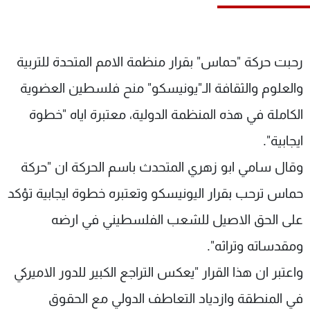
شاهد البرامج
الترددات
رحبت حركة "حماس" بقرار منظمة الامم المتحدة للتربية
عن MTV
وظائف
والعلوم والثقافة الـ"يونيسكو" منح فلسطين العضوية
الإنـتـاج
تواصل معنا
لاعلاناتكم
شروط الإسـتخدام
الكاملة في هذه المنظمة الدولية، معتبرة اياه "خطوة
سياسة الخصوصية
ايجابية".
وقال سامي ابو زهري المتحدث باسم الحركة ان "حركة
حماس ترحب بقرار اليونيسكو وتعتبره خطوة ايجابية تؤكد
على الحق الاصيل للشعب الفلسطيني في ارضه
ومقدساته وتراثه".
واعتبر ان هذا القرار "يعكس التراجع الكبير للدور الاميركي
في المنطقة وازدياد التعاطف الدولي مع الحقوق