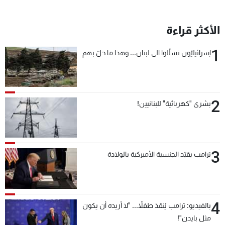
الأكثر قراءة
1
إسرائيليّون تسلّلوا الى لبنان... وهذا ما حلّ بهم
2
بشرى "كهربائية" للبنانيين!
3
ترامب يقيّد الجنسية الأميركية بالولادة
4
بالفيديو: ترامب يُنقذ طفلاً... "لا أريده أن يكون
مثل بايدن"!