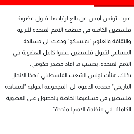
شاهد البرامج
الترددات
عبرت تونس أمس عن بالغ ارتياحها لقبول عضوية
فلسطين الكاملة في منظمة الامم المتحدة للتربية
عن MTV
وظائف
والثقافة والعلوم "يونيسكو" ودعت الى مساندة
الإنـتـاج
تواصل معنا
لاعلاناتكم
شروط الإسـتخدام
المساعي لقبول فلسطين عضوا كامل العضوية في
سياسة الخصوصية
الامم المتحدة، بحسب ما افاد مصدر حكومي.
بذلك، هنأت تونس الشعب الفلسطيني "بهذا الانجاز
التاريخي" مجددة الدعوة الى المجموعة الدولية "لمساندة
فلسطين في مساعيها الخاصة بالحصول على العضوية
الكاملة في منظمة الامم المتحدة".