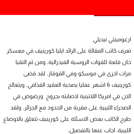
شاهد البرامج
الترددات
عن MTV
وظائف
ارغومينتي نيديلي
الإنـتـاج
تواصل معنا
لاعلاناتكم
شروط الإسـتخدام
تعرف كاتب المقالة على الرائد ايليا كورينيف في معسكر
سياسة الخصوصية
خان قلعة للقوات الروسية الفيدرالية. ومن ثم التقيا
مرات اخرى في موسكو وفي القوقاز. لقد قضى
كورينيف 6 اشهر عمليا بصحبة العقيد القذافي. ويتعالج
الان في امريكا اللاتينية لاصابته بجروح ورضوض في
الصحراء الليبية على مقربة من الحدود مع الجزائر. ولقد
طرح الكاتب بعض الاسئلة على كورينيف تتعلق بالاوضاع
الليبية، اجاب عنها بالتفصيل.