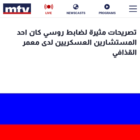
LIVE
NEWSCASTS
PROGRAMS
en
تصريحات مثيرة لضابط روسي كان احد
الأخبار
المستشارين العسكريين لدى معمر
القذافي
سياسة
ناس
إقتصاد
فن
منوعات
رياضة
كأس العالم
البرامج
جدول البرامج