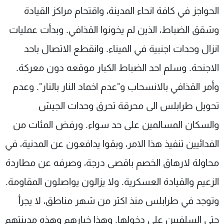
الحواجز في كافة انحاء المدينة، واقتحام مراكز القيادة
وشقق الضباط، الذين لم يخونوا القذافي. وبدأت عمليات
انزال وحدات اجنبية في الميناء. وانقطع الاتصال باحد
الاجنحة. وسلم احد الضباط الكبار موقعه دون معركة.
وأمر القذافي بالانسحاب و"عدم اخماد النار بالنار". وعدم
تحويل طرابلس الى محرقة تحرق وحدات الجيش
والسكان المسالمين على حد سواء. ورفض المئات من
الفدائيين تنفيذ هذا الامر، وبقوا يدافعون عن المدنية، في
محاولة لارهاق الخصم باقصى درجة، وصرفه عن مطاردة
الزعيم والقيادة العسكرية. ولا يزالون يواصلون المقاومة.
وتوجد في طرابلس منذ اكثر من شهر مناطق، لا يجرأ
حتى السلفيين على دخولها. وهذا خيارهم وهذه مدينتهم