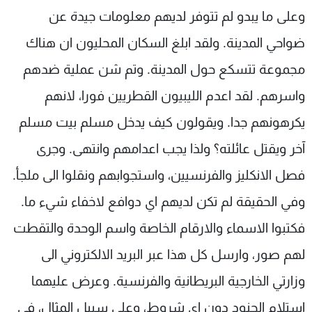
وعلى ما يبدو لم تتوفر لديهم معلومات جيدة عن
ضواحي المدينة. ولقد ابلغ السكان المحليون ان هناك
مجموعة تتسكع حول المدينة. وتم شن عملية ضدهم
واسرهم. لقد اعدم الليبيون القطريين فورا، لانهم
يكرهونهم جدا. ويقولون كيف يدخل مسلم بيت مسلم
آخر ويقتل عائلته؟ ولذا يجب اعدامهم وانتهى. وجرى
فصل الانكليز والفرنسيين، واستجوابهم ونقلوا الى ملجأ.
وفي الحقيقة لم تكن لديهم اي دوافع لاخفاء شيء ما.
فكتبوا الاسماء والارقام الخاصة واسم الوحدة والتقطت
لهم صور، وارسل كل هذا عبر البريد الالكتروني الى
وزارتي الخارجية البريطانية والفرنسية. وعرض عليهما
استلام الجنود دون اي شروط، وعلى سبيل المثال، في