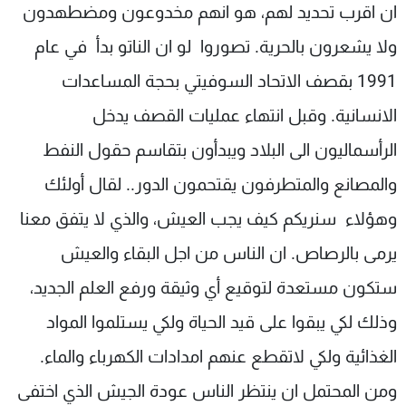
ان اقرب تحديد لهم، هو انهم مخدوعون ومضطهدون
ولا يشعرون بالحرية. تصوروا لو ان الناتو بدأ في عام
1991 بقصف الاتحاد السوفيتي بحجة المساعدات
الانسانية. وقبل انتهاء عمليات القصف يدخل
الرأسماليون الى البلاد ويبدأون بتقاسم حقول النفط
والمصانع والمتطرفون يقتحمون الدور.. لقال أولئك
وهؤلاء سنريكم كيف يجب العيش، والذي لا يتفق معنا
يرمى بالرصاص. ان الناس من اجل البقاء والعيش
ستكون مستعدة لتوقيع أي وثيقة ورفع العلم الجديد،
وذلك لكي يبقوا على قيد الحياة ولكي يستلموا المواد
الغذائية ولكي لاتقطع عنهم امدادات الكهرباء والماء.
ومن المحتمل ان ينتظر الناس عودة الجيش الذي اختفى