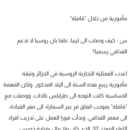
مأمورية من خلال "قافلة"
س - كيف وصلت الى ليبيا، علما بان روسيا لا تدعم
القذافي رسميا؟
اعدت الممثلية التجارية الروسية في الجزائر وثيقة
مأمورية ربيع هذه السنة الى البلد المذكور. ولكن المهمة
الاساسية كانت التوجه الى طرابلس بالذات. ووصلت مع
"قافلة" بموجب اتفاق تم عبر السفارة، الى مقر القيادة،
الى معمر القذافي. وبدأت فورا العمل على تدريب افراد
اللواء المعزز 32، الذي كان ولا يزال بقيادة خميس