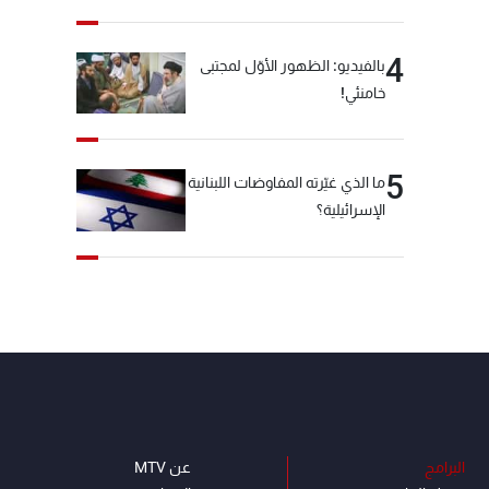
4
بالفيديو: الظهور الأوّل لمجتبى
خامنئي!
5
ما الذي غيّرته المفاوضات اللبنانية
الإسرائيلية؟
البرامج
عن MTV