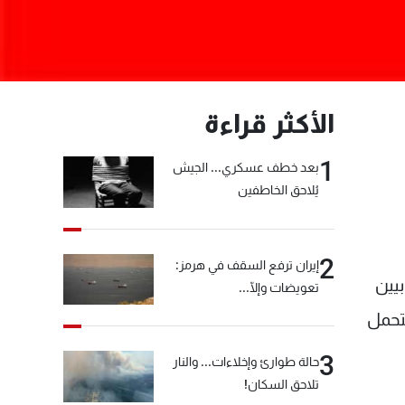
الأكثر قراءة
1
بعد خطف عسكري... الجيش
يُلاحق الخاطفين
2
إيران ترفع السقف في هرمز:
بيين
تعويضات وإلّا...
 تتحمل
3
حالة طوارئ وإخلاءات... والنار
تلاحق السكان!