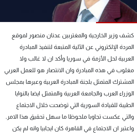
شاهد البرامج
الترددات
كشف وزير الخارجية والمغتربين عدنان منصور لموقع
عن MTV
وظائف
الإنـتـاج
تواصل معنا
المردة الإلكتروني عن الآلية المتبعة لتنفيذ المبادرة
لاعلاناتكم
شروط الإسـتخدام
سياسة الخصوصية
العربية لحل الأزمة في سوريا وأكد ان لا غالب ولا
مغلوب في هذه المبادرة وان الانتصار هو للعمل العربي
المشترك المتمثل بلجنة المبادرة العربية وعبرها بمجلس
الوزراء العرب والجامعة العربية والمتمثل ايضا بالنوايا
الطيبة للقيادة السورية التي توضحت خلال الاجتماع
والتي عكست تجاوبا ملحوظا ما سهل تحقيق هذا الامر.
واعتبر ان الاجتماع في القاهرة كان ايجابيا وانه لم يكن