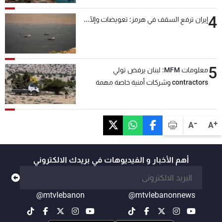
4
إيران ترفع السقف في هرمز: تعويضات وإلّا...
5
معلومات MFM: لبنان يرفض تولي
contractors وشركات أمنية خاصة مهمة
التحقق من نزع سلاح "حزب الله"
-
+
A
A
أهم الأخبار و الفيديوهات في بريدك الالكتروني
@mtvlebanon
@mtvlebanonnews