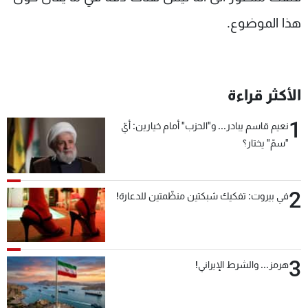
هذا الموضوع.
الأكثر قراءة
1
نعيم قاسم يبادر... و"الحزب" أمام خيارين: أيّ
"سمّ" يختار؟
2
في بيروت: تفكيك شبكتين منظّمتين للدعارة!
3
هرمز... والشرط الإيراني!