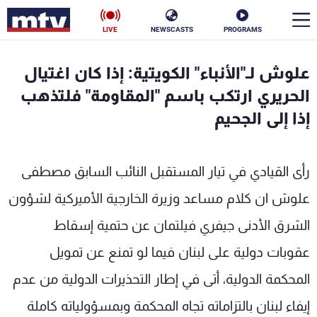
LIVE
NEWSCASTS
PROGRAMS
en
علوش لـ"الأنباء" الكويتية: إذا كان اغتيال
الأخبار
الحريري ارتكب باسم "المقاومة" فلتذهب
إذا إلى الجحيم
سياسة
ناس
إقتصاد
فن
رأى القيادي في تيار المستقبل النائب السابق مصطفى
منوعات
رياضة
علوش ان كلام مساعد وزيرة الخارجية الأميركية لشؤون
الشرق الأدنى جيفري فيلتمان عن حتمية إسقاط
كأس العالم
عقوبات دولية على لبنان فيما لو تمنع عن تمويل
المحكمة الدولية، أتى في إطار التحذيرات الدولية من عدم
البرامج
إيفاء لبنان بالتزاماته تجاه المحكمة وبمسؤولياته كاملة
جدول البرامج