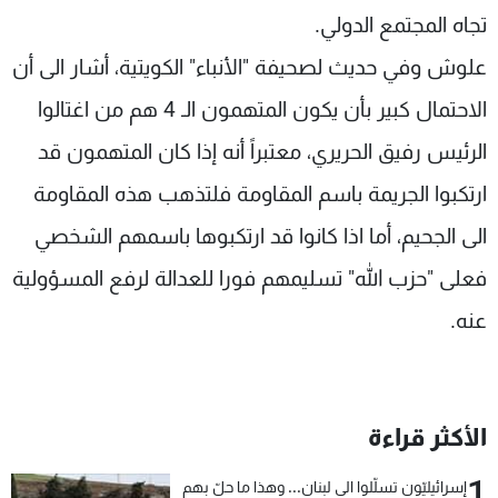
تجاه المجتمع الدولي.
شاهد البرامج
الترددات
علوش وفي حديث لصحيفة "الأنباء" الكويتية، أشار الى أن
الاحتمال كبير بأن يكون المتهمون الـ 4 هم من اغتالوا
عن MTV
وظائف
الرئيس رفيق الحريري، معتبراً أنه إذا كان المتهمون قد
الإنـتـاج
تواصل معنا
لاعلاناتكم
شروط الإسـتخدام
ارتكبوا الجريمة باسم المقاومة فلتذهب هذه المقاومة
سياسة الخصوصية
الى الجحيم، أما اذا كانوا قد ارتكبوها باسمهم الشخصي
فعلى "حزب الله" تسليمهم فورا للعدالة لرفع المسؤولية
عنه.
الأكثر قراءة
1
إسرائيليّون تسلّلوا الى لبنان... وهذا ما حلّ بهم