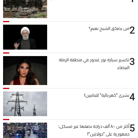
2
من يصدّق الشيخ نعيم؟
3
تكسير سيارة نور غندور في منطقة الرملة
البيضاء
4
بشرى "كهربائية" للبنانيين!
5
أكثر من ٨٠٠ ألف دراجة نصفها غير مسجّل:
جمهورية على "دولابَين"!