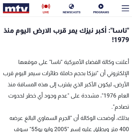
LIVE
NEWSCASTS
PROGRAMS
en
"ناسا": أكبر نيزك يمر قرب الارض اليوم منذ
الأخبار
1979!
سياسة
ناس
أعلنت وكالة الفضاء الأميركية "ناسا" على موقعها
إقتصاد
فن
الإلكتروني أن "نيزكا بحجم حاملة طائرات سيمر اليوم قرب
منوعات
رياضة
الأرض، ليكون الأكبر الذي يقترب إلى هذه المسافة منذ
كأس العالم
العام 1976"، مشددة على "عدم وجود أي خطر لحدوث
تصادم".
بذلك، أوضحت الوكالة أن "الجرم السماوي البالغ عرضه
البرامج
400 متر ويطلق عليه إسم "2005 وايو يو55" سوف
جدول البرامج