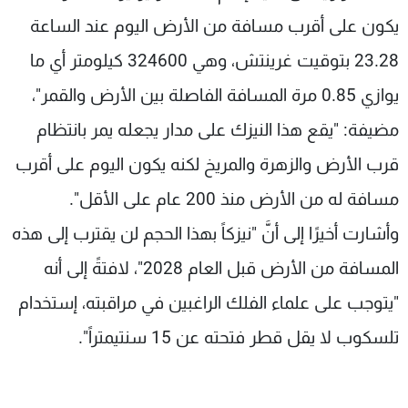
شاهد البرامج
يكون على أقرب مسافة من الأرض اليوم عند الساعة
الترددات
23.28 بتوقيت غرينتش، وهي 324600 كيلومتر أي ما
يوازي 0.85 مرة المسافة الفاصلة بين الأرض والقمر"،
عن MTV
وظائف
الإنـتـاج
تواصل معنا
مضيفة: "يقع هذا النيزك على مدار يجعله يمر بانتظام
لاعلاناتكم
شروط الإسـتخدام
سياسة الخصوصية
قرب الأرض والزهرة والمريخ لكنه يكون اليوم على أقرب
مسافة له من الأرض منذ 200 عام على الأقل".
وأشارت أخيرًا إلى أنَّ "نيزكاً بهذا الحجم لن يقترب إلى هذه
المسافة من الأرض قبل العام 2028"، لافتةً إلى أنه
"يتوجب على علماء الفلك الراغبين في مراقبته، إستخدام
تلسكوب لا يقل قطر فتحته عن 15 سنتيمتراً".