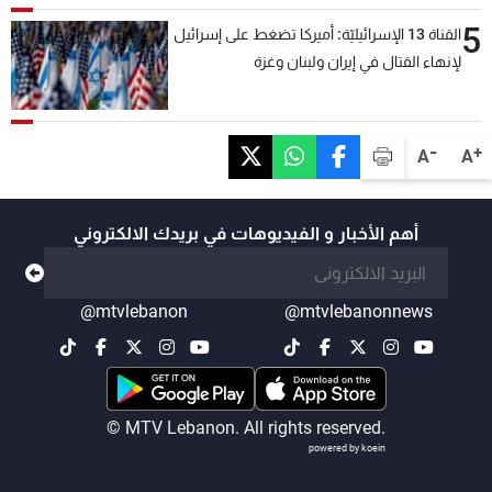
5
القناة 13 الإسرائيليّة: أميركا تضغط على إسرائيل
لإنهاء القتال في إيران ولبنان وغزة
-
+
A
A
أهم الأخبار و الفيديوهات في بريدك الالكتروني
@mtvlebanon
@mtvlebanonnews
© MTV Lebanon. All rights reserved.
powered by koein