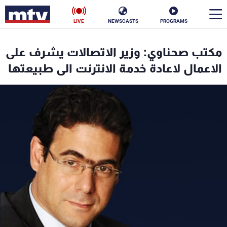
LIVE
NEWSCASTS
PROGRAMS
en
مكتب صحناوي: وزير الاتصالات يشرف على
الأخبار
الاعمال لاعادة خدمة الانترنت الى طبيعتها
سياسة
ناس
إقتصاد
فن
منوعات
رياضة
كأس العالم
البرامج
جدول البرامج