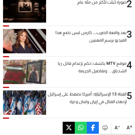
2
صورة خُبئت لأكثر من مئة عام
3
بعد واقعة الضرب... كارمن لبس تضع هذا
الفيديو برسم المعنيين
4
موقع MTV يكشف: حكم بإعدام قاتل ريا
الشدياق… وتفاصيل الجريمة
5
القناة 13 الإسرائيليّة: أميركا تضغط على إسرائيل
لإنهاء القتال في إيران ولبنان وغزة
-
+
A
A