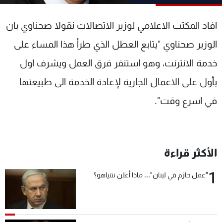
شاهد البرامج
الترددات
افاد المكتب الاعلامي لوزير الاتصالات نقولا صحناوي بان
الوزير صحناوي "يتابع العطل الذي طرأ هذا المساء على
عن MTV
وظائف
خدمة الانترنت، وهو استنفر فرق العمل ويشرف اول
الإنـتـاج
تواصل معنا
لاعلاناتكم
شروط الإسـتخدام
بأول على الاعمال الجارية لإعادة الخدمة الى طبيعتها
سياسة الخصوصية
في اسرع وقت".
الأكثر قراءة
1
"عمل حازم في لبنان"... ماذا أعلن نتنياهو؟