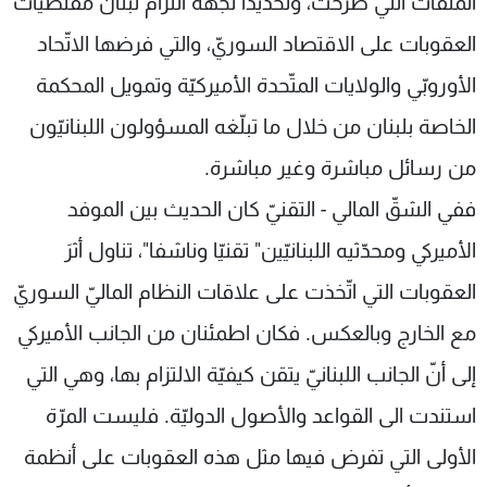
الملفّات التي طُرحت، وتحديدا لجهة التزام لبنان مقتضيات
العقوبات على الاقتصاد السوريّ، والتي فرضها الاتّحاد
الأوروبّي والولايات المتّحدة الأميركيّة وتمويل المحكمة
الخاصة بلبنان من خلال ما تبلّغه المسؤولون اللبنانيّون
من رسائل مباشرة وغير مباشرة.
ففي الشقّ المالي - التقنيّ كان الحديث بين الموفد
الأميركي ومحدّثيه اللبنانيّين" تقنيّا وناشفا"، تناول أثرَ
العقوبات التي اتّخذت على علاقات النظام الماليّ السوريّ
مع الخارج وبالعكس. فكان اطمئنان من الجانب الأميركي
إلى أنّ الجانب اللبنانيّ يتقن كيفيّة الالتزام بها، وهي التي
استندت الى القواعد والأصول الدوليّة. فليست المرّة
الأولى التي تفرض فيها مثل هذه العقوبات على أنظمة