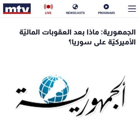
LIVE
NEWSCASTS
PROGRAMS
en
الجمهورية: ماذا بعد العقوبات الماليّة
الأخبار
الأميركيّة على سوريا؟
سياسة
ناس
إقتصاد
فن
منوعات
رياضة
كأس العالم
البرامج
جدول البرامج