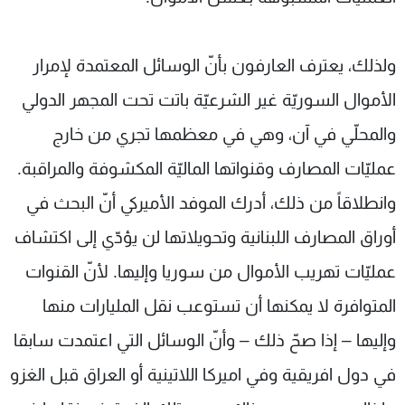
ولذلك، يعترف العارفون بأنّ الوسائل المعتمدة لإمرار
الأموال السوريّة غير الشرعيّة باتت تحت المجهر الدولي
والمحلّي في آن، وهي في معظمها تجري من خارج
عمليّات المصارف وقنواتها الماليّة المكشوفة والمراقبة.
وانطلاقاً من ذلك، أدرك الموفد الأميركي أنّ البحث في
أوراق المصارف اللبنانية وتحويلاتها لن يؤدّي إلى اكتشاف
عمليّات تهريب الأموال من سوريا وإليها. لأنّ القنوات
المتوافرة لا يمكنها أن تستوعب نقل المليارات منها
وإليها – إذا صحّ ذلك – وأنّ الوسائل التي اعتمدت سابقا
في دول افريقية وفي اميركا اللاتينية أو العراق قبل الغزو