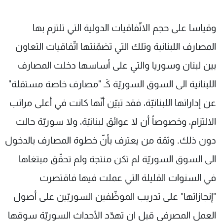
وقياسا على حجم الاتّفاقيات الدولية التي تلتزم بها
المصارف اللبنانية وتلك التي تضمّنتها اتّفاقيات التعاون
بين لبنان وسوريا والتي على أساسها دخلت المصارف
اللبنانية الى السوق السوريّة كَـ "مصارف خاصة مستقلة"
عن إداراتها اللبنانيّة، فقد تبيّن أنّها كانت في أعلى مراتب
الالتزام، وخصوصاً أن لا عوائق لبنانيّة، ولا سوريّة حالت
دون ذلك. وثمّة من يعترف بأنّ خطوة المصارف بالدخول
الى السوق السوريّة لم تكن منتجة ولم تحقّق مبتغاها
في السنوات القليلة التي عملت فيها فاقتصرت
"إنجازاتها" على تدريب الموظّفين السوريّين على أصول
العمل المصرفي قبل ان تهدّد الأحداث السوريّة سوقها