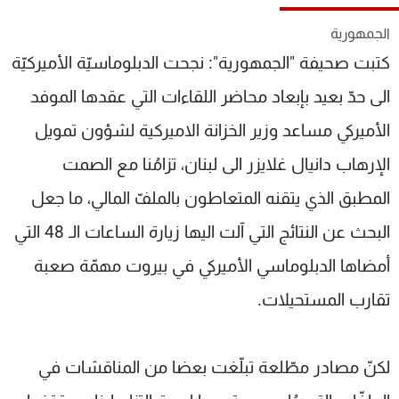
شاهد البرامج
الجمهورية
الترددات
كتبت صحيفة "الجمهورية": نجحت الدبلوماسيّة الأميركيّة
الى حدّ بعيد بإبعاد محاضر اللقاءات التي عقدها الموفد
عن MTV
وظائف
الإنـتـاج
تواصل معنا
الأميركي مساعد وزير الخزانة الاميركية لشؤون تمويل
لاعلاناتكم
شروط الإسـتخدام
سياسة الخصوصية
الإرهاب دانيال غلايزر الى لبنان، تزامُنا مع الصمت
المطبق الذي يتقنه المتعاطون بالملفّ المالي، ما جعل
البحث عن النتائج التي آلت اليها زيارة الساعات الـ 48 التي
أمضاها الدبلوماسي الأميركي في بيروت مهمّة صعبة
تقارب المستحيلات.
لكنّ مصادر مطّلعة تبلّغت بعضا من المناقشات في