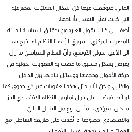
المالي، فتوقّفت فيها كلّ أشكال العمليّات المصرفيّة
التي كانت تمنّي النفس بأرباحها.
أضف الى ذلك، يقول العارفون بدقائق السياسة الماليّة
للمصرف المركزي السوريّ، أنّ هذا النظام لم يخرج بعد
الى الأفق الدولي الأوسع، وأنّ النظام السياسيّ ما زال
يفرض بشكل مسبَق ما قضت به العقوبات الدولية في
حركة الأموال وحجمها ووسائل تبادلها بين الداخل
والخارج، ولكنّ تأثير مثل هذه العقوبات غير ذي جدوى كما
لو أنّها فرضت على دول تمارس النظام الاقتصادي الحرّ،
ما كان سيؤدّي حتماً إلى نوع من الشلل الماليّ
والاقتصادي، خصوصا إذا نُفّذت على طريقة التعاطي مع
العمليّات المشبوهة بغسل الأموال.