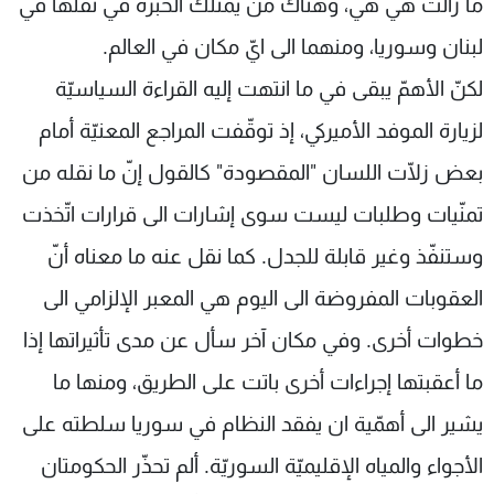
ما زالت هي هي، وهناك من يمتلك الخبرة في نقلها في
لبنان وسوريا، ومنهما الى ايّ مكان في العالم.
لكنّ الأهمّ يبقى في ما انتهت إليه القراءة السياسيّة
لزيارة الموفد الأميركي، إذ توقّفت المراجع المعنيّة أمام
بعض زلّات اللسان "المقصودة" كالقول إنّ ما نقله من
تمنّيات وطلبات ليست سوى إشارات الى قرارات اتّخذت
وستنفّذ وغير قابلة للجدل. كما نقل عنه ما معناه أنّ
العقوبات المفروضة الى اليوم هي المعبر الإلزامي الى
خطوات أخرى. وفي مكان آخر سأل عن مدى تأثيراتها إذا
ما أعقبتها إجراءات أخرى باتت على الطريق، ومنها ما
يشير الى أهمّية ان يفقد النظام في سوريا سلطته على
الأجواء والمياه الإقليميّة السوريّة. ألم تحذّر الحكومتان