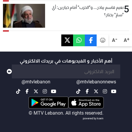
5
نعيم قاسم يبادر... و"الحزب" أمام خيارين: أيّ
"سمّ" يختار؟
-
+
A
A
أهم الأخبار و الفيديوهات في بريدك الالكتروني
@mtvlebanon
@mtvlebanonnews
© MTV Lebanon. All rights reserved.
powered by koein