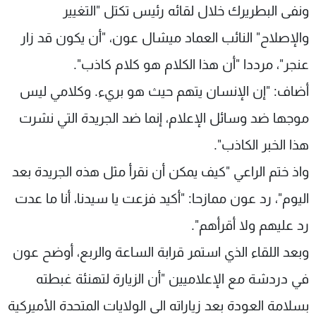
ونفى البطريرك
خلال لقائه رئيس تكتل "التغيير
والإصلاح" النائب العماد ميشال عون،
"أن يكون قد زار
عنجر"، مرددا "أن هذا الكلام هو كلام كاذب".
أضاف: "إن الإنسان يتهم حيث هو بريء. وكلامي ليس
موجها ضد وسائل الإعلام، إنما ضد الجريدة التي نشرت
هذا الخبر الكاذب".
واذ ختم الراعي "كيف يمكن أن نقرأ مثل هذه الجريدة بعد
اليوم"، رد عون ممازحا: "أكيد فزعت يا سيدنا، أنا ما عدت
رد عليهم ولا أقرأهم".
وبعد اللقاء الذي استمر قرابة الساعة والربع، أوضح عون
في دردشة مع الإعلاميين "أن الزيارة لتهنئة غبطته
بسلامة العودة بعد زياراته الى الولايات المتحدة الأميركية