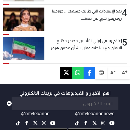
4
بعد الإنتقادات التي طالت جسمها... جورجينا
رودريغيز تخرج عن صمتها
5
إعلام رسمي إيراني نقلاً عن مصدر مطّلع:
الاتفاق مع سلطنة عمان بشأن مضيق هرمز
سيتأجل ما دامت أميركا تهدد إيران
-
+
A
A
أهم الأخبار و الفيديوهات في بريدك الالكتروني
@mtvlebanon
@mtvlebanonnews