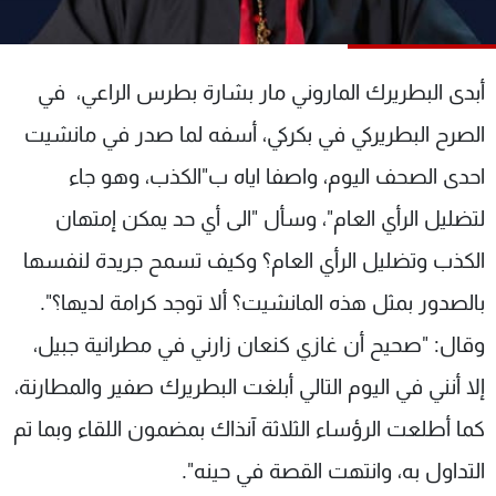
شاهد البرامج
الترددات
أبدى البطريرك الماروني مار بشارة بطرس الراعي، في
عن MTV
وظائف
الصرح البطريركي في بكركي، أسفه لما صدر في مانشيت
الإنـتـاج
تواصل معنا
احدى الصحف اليوم، واصفا اياه ب"الكذب، وهو جاء
لاعلاناتكم
شروط الإسـتخدام
سياسة الخصوصية
لتضليل الرأي العام"، وسأل "الى أي حد يمكن إمتهان
الكذب وتضليل الرأي العام؟ وكيف تسمح جريدة لنفسها
بالصدور بمثل هذه المانشيت؟ ألا توجد كرامة لديها؟".
وقال: "صحيح أن غازي كنعان زارني في مطرانية جبيل،
إلا أنني في اليوم التالي أبلغت البطريرك صفير والمطارنة،
كما أطلعت الرؤساء الثلاثة آنذاك بمضمون اللقاء وبما تم
التداول به، وانتهت القصة في حينه".