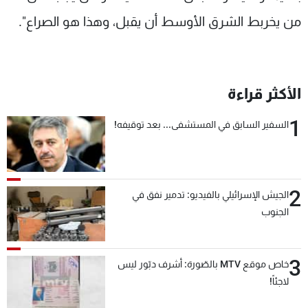
من يخربط الشرق الأوسط أن يقبل، وهذا هو الصراع".
الأكثر قراءة
1
السفير السابق في المستشفى... بعد توقيفه!
2
الجيش الإسرائيلي بالفيديو: تدمير نفق في
الجنوب
3
خاص موقع MTV بالصّورة: أشرف دبّور ليس
لاجئاً!