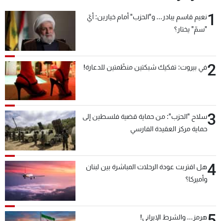
1
نعيم قاسم يبادر... و"الحزب" أمام خيارين: أيّ
"سمّ" يختار؟
2
في بيروت: تفكيك شبكتين منظّمتين للدعارة!
3
سلاح "الحزب": من حماية قضية فلسطين إلى
حماية مركز العقيدة الفارسي
4
هل اقتربت عودة الرحلات المباشرة بين لبنان
وأميركا؟
5
هرمز... والشرط الإيراني!