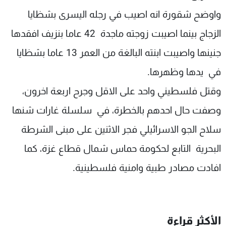
شاهد البرامج
واوضح شقورة انه اصيب في رجله اليسرى بشظايا
الترددات
الزجاج بينما اصيبت زوجته ماجدة 42 عاما بنزيف افقدها
جنينها واصيبت ابنته البالغة من العمر 13 عاما بشظايا
عن MTV
وظائف
الإنـتـاج
تواصل معنا
في يدها وظهرها.
لاعلاناتكم
شروط الإسـتخدام
سياسة الخصوصية
وقتل فلسطيني واحد على الاقل وجرح اربعة اخرون،
وصفت حال احدهم بالخطرة، في سلسلة غارات شنها
سلاح الجو الاسرائيلي فجر الاثنين على مبنى الشرطة
البحرية التابع لحكومة حماس شمال قطاع غزة، كما
افادت مصادر طبية وامنية فلسطينية.
الأكثر قراءة