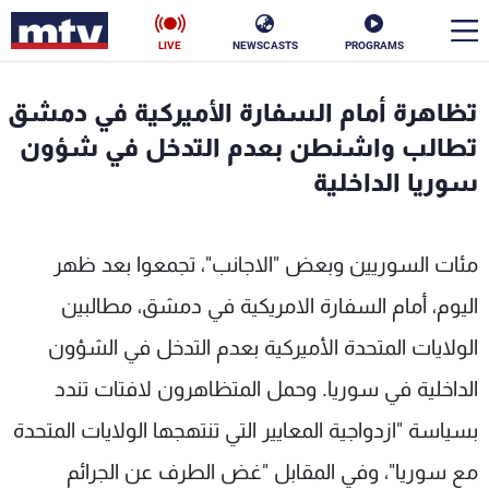
LIVE
NEWSCASTS
PROGRAMS
en
تظاهرة أمام السفارة الأميركية في دمشق
الأخبار
تطالب واشنطن بعدم التدخل في شؤون
سوريا الداخلية
سياسة
ناس
إقتصاد
فن
مئات السوريين وبعض "الاجانب"، تجمعوا بعد ظهر
منوعات
رياضة
اليوم، أمام السفارة الامريكية في دمشق، مطالبين
الولايات المتحدة الأميركية بعدم التدخل في الشؤون
كأس العالم
الداخلية في سوريا. وحمل المتظاهرون لافتات تندد
بسياسة "ازدواجية المعايير التي تنتهجها الولايات المتحدة
البرامج
مع سوريا"، وفي المقابل "غض الطرف عن الجرائم
جدول البرامج