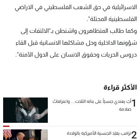
الاسرائيلية في حق الشعب الفلسطيني في الاراضي
شاهد البرامج
الترددات
الفلسطينية المحتلة".
وكما طالب المتظاهرون واشنطن بـ"الالتفات إلى
عن MTV
وظائف
شؤونها الداخلية وحل مشاكلها الانسانية قبل القاء
الإنـتـاج
تواصل معنا
لاعلاناتكم
شروط الإسـتخدام
دروس الحريات وحقوق الانسان على الدول الآمنة".
سياسة الخصوصية
الأكثر قراءة
1
أبٌ يعتدي جنسيّاً على بناته الثلاث… واعترافاتٌ
صادمة
2
ترامب يقيّد الجنسية الأميركية بالولادة