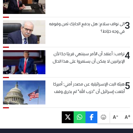
3
الى نواف سلام: هل يدفع الحايك ثمن وقوفه
في وجه خيّاط؟
4
ترامب: أعتقد أن الأمر سينتهي قريبًا جدًا لأن
الإيرانيين لا يمكن أن يستمروا على هذا الحال
5
هيئة البث الإسرائيلية عن مصدر أمني: أميركا
أبلغت إسرائيل أن "حزب الله" لم يخرق وقف
إطلاق النار أمس في مجدل زون وطلبت منها
عدم التصعيد خشية أن يؤثر ذلك على مفاوضات
روما
-
+
A
A