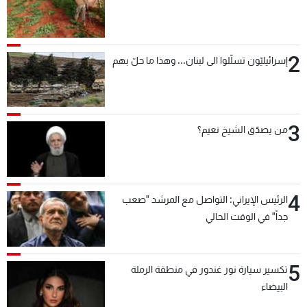
2
إسرائيليّون تسلّلوا الى لبنان... وهذا ما حلّ بهم
3
من يصدّق الشيخ نعيم؟
4
الرئيس الإيراني: التواصل مع المرشد "صعب
جداً" في الوقت الحالي
5
تكسير سيارة نور غندور في منطقة الرملة
البيضاء