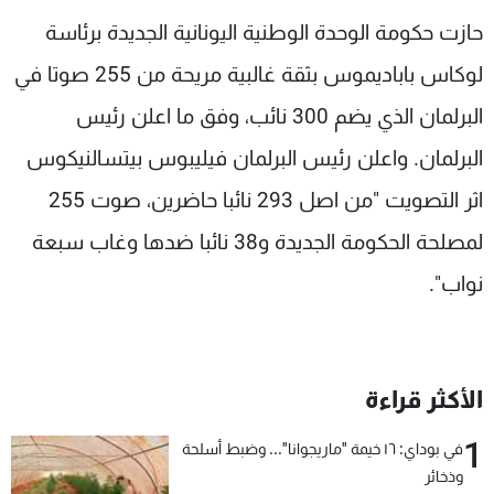
شاهد البرامج
حازت حكومة الوحدة الوطنية اليونانية الجديدة برئاسة
الترددات
لوكاس باباديموس بثقة غالبية مريحة من 255 صوتا في
البرلمان الذي يضم 300 نائب، وفق ما اعلن رئيس
عن MTV
وظائف
الإنـتـاج
تواصل معنا
البرلمان. واعلن رئيس البرلمان فيليبوس بيتسالنيكوس
لاعلاناتكم
شروط الإسـتخدام
سياسة الخصوصية
اثر التصويت "من اصل 293 نائبا حاضرين، صوت 255
لمصلحة الحكومة الجديدة و38 نائبا ضدها وغاب سبعة
نواب".
الأكثر قراءة
1
في بوداي: ١٦ خيمة "ماريجوانا"... وضبط أسلحة
وذخائر