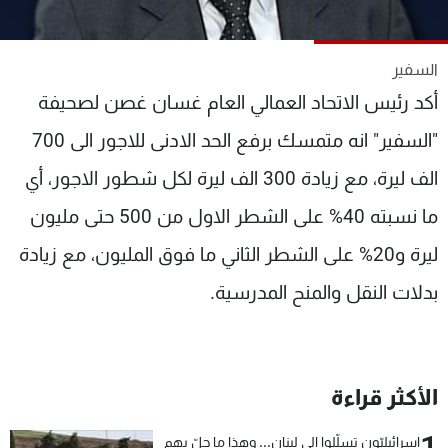
شاهد البرامج
الترددات
السفير
أكد
رئيس الاتحاد العمالي العام غسان غصن لصحيفة
عن MTV
وظائف
الإنـتـاج
تواصل معنا
"السفير" انه متمسك برفع الحد الادنى للاجور الى 700
لاعلاناتكم
شروط الإسـتخدام
الف ليرة، مع زيادة 300 الف ليرة لكل شطور الاجور، أي
سياسة الخصوصية
ما نسبته 40% على الشطر الاول من 500 حتى مليون
ليرة و20% على الشطر الثاني ما فوق المليون، مع زيادة
بدلات النقل والمنح المدرسية.
الأكثر قراءة
1
إسرائيليّون تسلّلوا الى لبنان... وهذا ما حلّ بهم