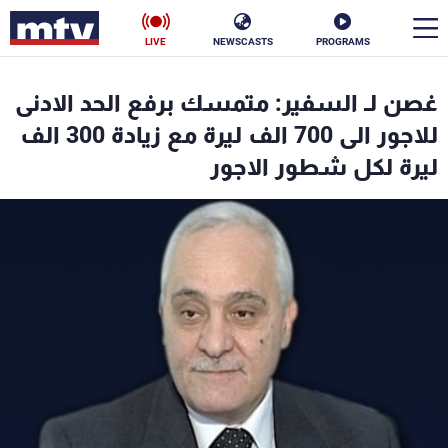
LIVE
NEWSCASTS
PROGRAMS
en
غصن لـ السفير: متمسك برفع الحد الادنى
الأخبار
للاجور الى 700 الف ليرة مع زيادة 300 الف
ليرة لكل شطور الاجور
سياسة
ناس
إقتصاد
فن
منوعات
رياضة
كأس العالم
البرامج
جدول البرامج