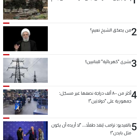
2
من يصدّق الشيخ نعيم؟
3
بشرى "كهربائية" للبنانيين!
4
أكثر من ٨٠٠ ألف دراجة نصفها غير مسجّل:
جمهورية على "دولابَين"!
5
بالفيديو: ترامب يُنقذ طفلاً... "لا أريده أن يكون
مثل بايدن"!