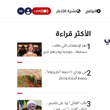
البرامج
نشرة الأخبار
LIVE
en
الأكثر قراءة
ي
1
بعد الإنتقادات التي طالت
جسمها... جورجينا رودريغيز تخرج
عن صمتها
2
في بوداي: ١٦ خيمة "ماريجوانا"...
وضبط أسلحة وذخائر
3
نائب "الثنائي" يردّ على قاسم...
ونائب "الحزب" عن عون: