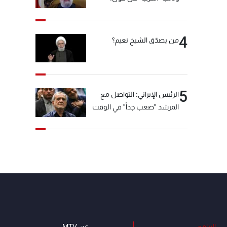
"انشالله خير"
4
من يصدّق الشيخ نعيم؟
5
الرئيس الإيراني: التواصل مع
المرشد "صعب جداً" في الوقت
الحالي
البرامج
عن MTV