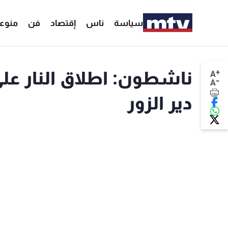
سياسة
ناس
إقتصاد
فن
منوع
+
ناشطون: اطلاق النار ع
A
-
A
دير الزور