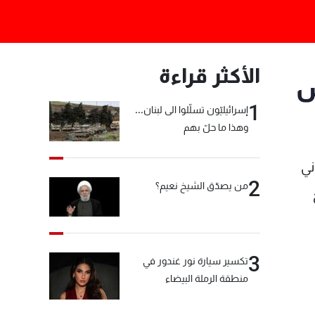
الأكثر قراءة
س
1
إسرائيليّون تسلّلوا الى لبنان...
وهذا ما حلّ بهم
ني
2
من يصدّق الشيخ نعيم؟
3
تكسير سيارة نور غندور في
منطقة الرملة البيضاء