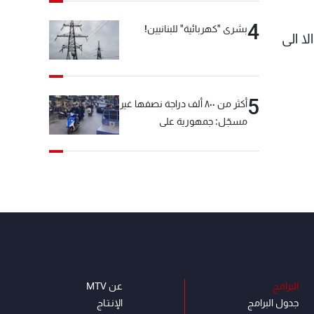
4
بشرى "كهربائية" للبنانيين!
ا الى
5
أكثر من ٨٠٠ ألف دراجة نصفها غير
مسجّل: جمهورية على
"دولابَين"!
البرامج
عن MTV
جدول البرامج
الإنـتـاج