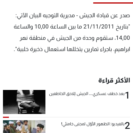
شاهد البرامج
الترددات
صدر عن قيادة الجيش - مديرية التوجيه البيان الآتي:
"بتاريخ 21/11/2011 ما بين الساعة 10,00 والساعة
عن MTV
وظائف
14,00، ستقوم وحدة من الجيش في منطقة نهر
الإنـتـاج
تواصل معنا
لاعلاناتكم
شروط الإسـتخدام
ابراهيم، باجراء تمارين يتخللها استعمال ذخيرة خلبية".
سياسة الخصوصية
الأكثر قراءة
1
بعد خطف عسكري... الجيش يُلاحق الخاطفين
2
بالفيديو: الظهور الأوّل لمجتبى خامنئي!