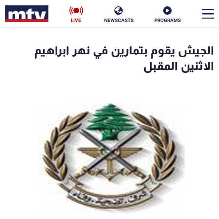
LIVE
NEWSCASTS
PROGRAMS
en
الجيش يقوم بتمارين في نهر ابراهيم
الأخبار
الاثنين المقبل
سياسة
ناس
إقتصاد
فن
منوعات
رياضة
كأس العالم
البرامج
جدول البرامج