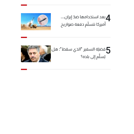
4
بعد استخدامها ضدّ إيران...
أميركا تتسلّم دفعة صواريخ
كبيرة!
5
قضيّة السفير "الذي سقط": هل
يُسلَّم إلى بلده؟