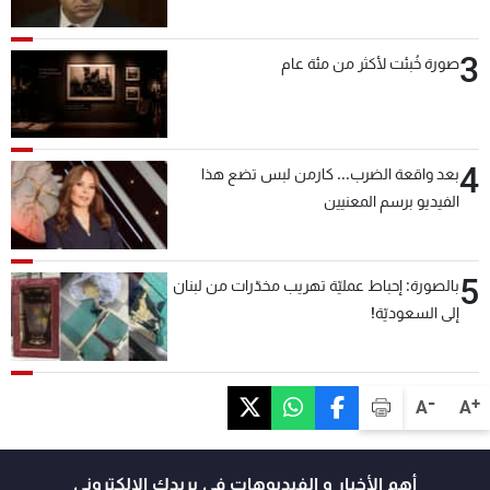
3
صورة خُبئت لأكثر من مئة عام
4
بعد واقعة الضرب... كارمن لبس تضع هذا
الفيديو برسم المعنيين
5
بالصورة: إحباط عمليّة تهريب مخدّرات من لبنان
إلى السعوديّة!
-
+
A
A
أهم الأخبار و الفيديوهات في بريدك الالكتروني