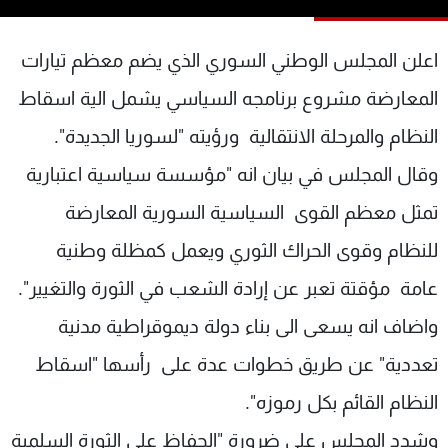
شاهد البرامج
الترددات
اعلن المجلس الوطني السوري الذي يضم معظم تيارات
المعارضة مشروع برنامجه السياسي يشمل الية اسقاط
عن MTV
وظائف
النظام والمرحلة الانتقالية ورؤيته "لسوريا الجديدة".
الإنـتـاج
تواصل معنا
لاعلاناتكم
شروط الإسـتخدام
وقال المجلس في بيان انه "مؤسسة سياسية اعتبارية
سياسة الخصوصية
تمثل معظم القوى السياسية السورية المعارضة
للنظام وقوى الحراك الثوري ويعمل كمظلة وطنية
عامة مؤقتة تعبر عن إرادة الشعب في الثورة والتغيير".
واضاف انه يسعى الى بناء دولة ديموقراطية مدنية
تعددية" عن طريق خطوات عدة على رأسها "اسقاط
النظام القائم بكل رموزه".
وشدد المجلس على ضرورة "الحفاظ على الثورة السلمية