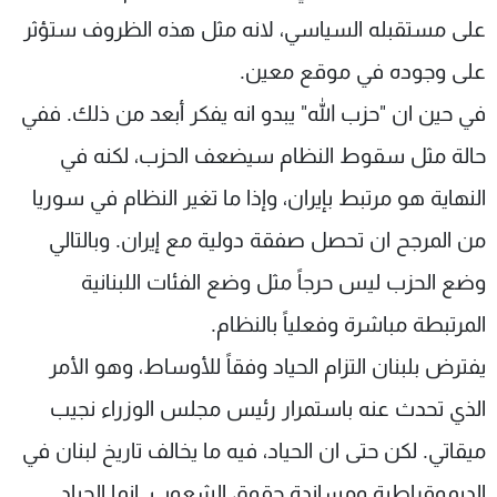
على مستقبله السياسي، لانه مثل هذه الظروف ستؤثر
على وجوده في موقع معين.
في حين ان "حزب الله" يبدو انه يفكر أبعد من ذلك. ففي
حالة مثل سقوط النظام سيضعف الحزب، لكنه في
النهاية هو مرتبط بإيران، وإذا ما تغير النظام في سوريا
من المرجح ان تحصل صفقة دولية مع إيران. وبالتالي
وضع الحزب ليس حرجاً مثل وضع الفئات اللبنانية
المرتبطة مباشرة وفعلياً بالنظام.
يفترض بلبنان التزام الحياد وفقاً للأوساط، وهو الأمر
الذي تحدث عنه باستمرار رئيس مجلس الوزراء نجيب
ميقاتي. لكن حتى ان الحياد، فيه ما يخالف تاريخ لبنان في
الديموقراطية ومساندة حقوق الشعوب. انما الحياد