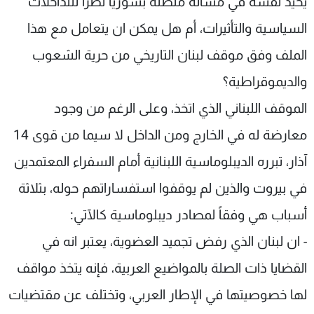
يحيد نفسه في مسألة متصلة بسوريا نظراً للتداخلات
شاهد البرامج
السياسية والتأثيرات، أم هل يمكن ان يتعامل مع هذا
الترددات
الملف وفق موقف لبنان التاريخي من حرية الشعوب
والديموقراطية؟
عن MTV
وظائف
الإنـتـاج
تواصل معنا
الموقف اللبناني الذي اتخذ، وعلى الرغم من وجود
لاعلاناتكم
شروط الإسـتخدام
سياسة الخصوصية
معارضة له في الخارج ومن الداخل لا سيما من قوى 14
آذار، تبرره الديبلوماسية اللبنانية أمام السفراء المعتمدين
في بيروت والذين لم يوقفوا استفساراتهم حوله، بثلاثة
أسباب هي وفقاً لمصادر ديبلوماسية كالآتي:
- ان لبنان الذي رفض تجميد العضوية، يعتبر انه في
القضايا ذات الصلة بالمواضيع العربية، فإنه يتخذ مواقف
لها خصوصيتها في الإطار العربي، وتختلف عن مقتضيات