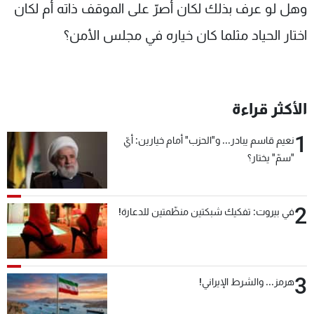
وهل لو عرف بذلك لكان أصرّ على الموقف ذاته أم لكان
اختار الحياد مثلما كان خياره في مجلس الأمن؟
الأكثر قراءة
1
نعيم قاسم يبادر... و"الحزب" أمام خيارين: أيّ
"سمّ" يختار؟
2
في بيروت: تفكيك شبكتين منظّمتين للدعارة!
3
هرمز... والشرط الإيراني!