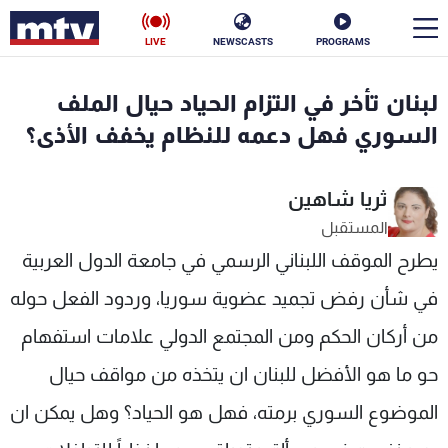
LIVE
NEWSCASTS
PROGRAMS
en
لبنان تأخر في التزام الحياد حيال الملف
الأخبار
السوري فهل دعمه للنظام يخفف الأذى؟
سياسة
ناس
ثريا شاهين
المستقبل
إقتصاد
فن
يطرح الموقف اللبناني الرسمي في جامعة الدول العربية
منوعات
رياضة
في شأن رفض تجميد عضوية سوريا، وردود الفعل حوله
كأس العالم
من أركان الحكم ومن المجتمع الدولي علامات استفهام
حو ما هو الأفضل للبنان ان يتخذه من مواقف حيال
الموضوع السوري برمته، فهل هو الحياد؟ وهل يمكن ان
البرامج
جدول البرامج