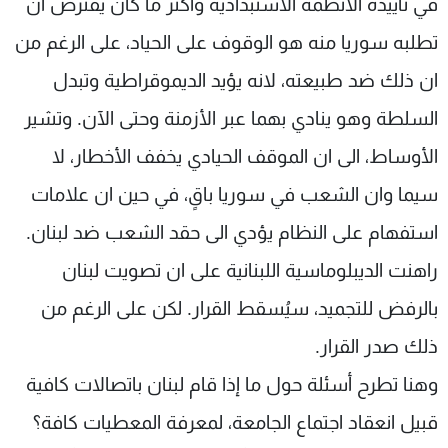
في تأييده الأنظمة الاستبدادية وأكثر ما كان يفترض ان
تطلبه سوريا منه هو الوقوف على الحياد، على الرغم من
ان ذلك ضد طبيعته، لانه يؤيد الديموقراطية وتبدل
السلطة وهو ينادي بهما عبر الأزمنة وحتى الآن. وتشير
الأوساط، الى ان الموقف الحيادي يخفف الأخطار، لا
سيما وان الشعب في سوريا باقٍ، في حين ان علامات
استفهام على النظام يؤدي الى حقد الشعب ضد لبنان.
راهنت الديبلوماسية اللبنانية على ان تصويت لبنان
بالرفض للتجميد، سيُسقط القرار. لكن على الرغم من
ذلك صدر القرار.
وهنا تطرح أسئلة حول ما إذا قام لبنان باتصالات كافية
قبيل انعقاد اجتماع الجامعة، لمعرفة المعطيات كافة؟