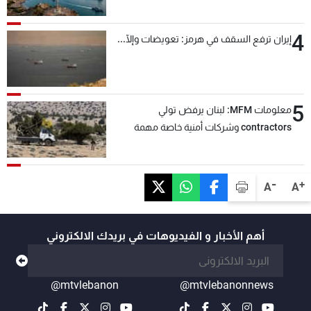
4
إيران ترفع السقف في هرمز: تعويضات وإلّا...
5
معلومات MFM: لبنان يرفض تولي
contractors وشركات أمنية خاصة مهمة
التحقق من نزع سلاح "حزب الله"
-
+
A
A
أهم الأخبار و الفيديوهات في بريدك الالكتروني
@mtvlebanon
@mtvlebanonnews