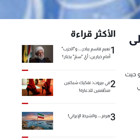
الأكثر قراءة
لى
1
نعيم قاسم يبادر... و"الحزب"
أمام خيارين: أيّ "سمّ" يختار؟
و حيث
2
في بيروت: تفكيك شبكتين
ي
منظّمتين للدعارة!
3
هرمز... والشرط الإيراني!