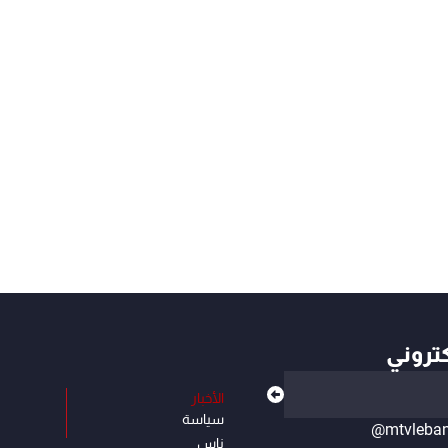
كتروني
الأخبار
سياسة
@mtvleba
ناس