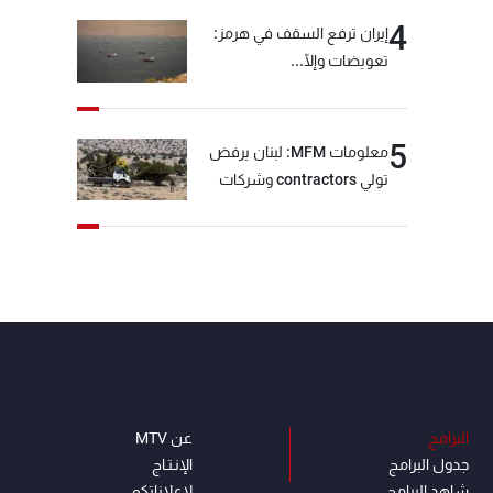
4
إيران ترفع السقف في هرمز:
تعويضات وإلّا...
5
معلومات MFM: لبنان يرفض
تولي contractors وشركات
أمنية خاصة مهمة التحقق من
نزع سلاح "حزب الله"
البرامج
عن MTV
جدول البرامج
الإنـتـاج
شاهد البرامج
لاعلاناتكم