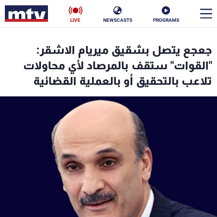
LIVE
NEWSCASTS
PROGRAMS
en
جعجع يتصل بشقيق ميريام الاشقر:
الأخبار
"القوات" ستقف بالمرصاد لأي محاولات
تلاعب بالتحقيق أو بالعملية القضائية
سياسة
ناس
إقتصاد
فن
منوعات
رياضة
كأس العالم
البرامج
جدول البرامج