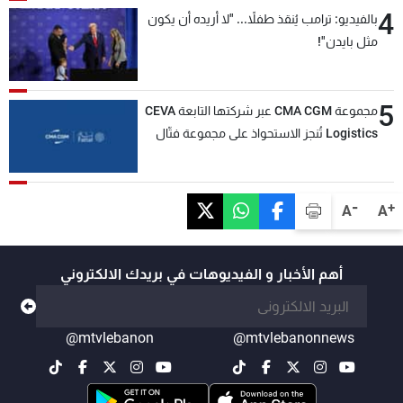
4
بالفيديو: ترامب يُنقذ طفلاً... "لا أريده أن يكون
مثل بايدن"!
5
مجموعة CMA CGM عبر شركتها التابعة CEVA
Logistics تُنجز الاستحواذ على مجموعة فتّال
-
+
A
A
أهم الأخبار و الفيديوهات في بريدك الالكتروني
@mtvlebanon
@mtvlebanonnews