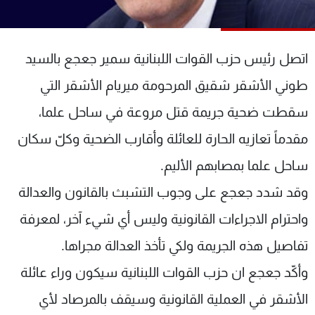
شاهد البرامج
الترددات
اتصل رئيس حزب القوات اللبنانية سمير جعجع بالسيد
عن MTV
وظائف
طوني الأشقر شقيق المرحومة ميريام الأشقر التي
الإنـتـاج
تواصل معنا
سقطت ضحية جريمة قتل مروعة في ساحل علما،
لاعلاناتكم
شروط الإسـتخدام
سياسة الخصوصية
مقدماً تعازيه الحارة للعائلة وأقارب الضحية وكلّ سكان
ساحل علما بمصابهم الأليم.
وقد شدد جعجع على وجوب التشبث بالقانون والعدالة
واحترام الاجراءات القانونية وليس أي شيء آخر، لمعرفة
تفاصيل هذه الجريمة ولكي تأخذ العدالة مجراها.
وأكّد جعجع ان حزب القوات اللبنانية سيكون وراء عائلة
الأشقر في العملية القانونية وسيقف بالمرصاد لأي