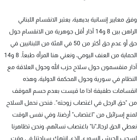
وفق معايير إنسانية بديهية، يعتبر الانقسام اللبناني
الراهن بين 8 و14 آذار أقل جوهرية من الانقسام حول
حق أو عدم حق أكثر من 50 في المئة من اللبنانيين في
الحماية من العنف اليومي، ونعني هنا المرأة طبعاً. 8 و14
آذار منقسمون حول سلاح حزب الله وحول العلاقة مع
النظام في سورية وحول المحكمة الدولية، وهذه
انقسامات طفيفة اذا ما قيست بعدم حسم الموقف
من "حق الرجل في اغتصاب زوجته". فنحن نحمل السلاح
لمنع إسرائيل من "اغتصاب" أرضنا، وفي نفس الوقت
نعطي الحق لرجالـ"نا" باغتصاب نسائهم، ونحن تظاهرنا
لسحب الجيش السوري الذي انتهك سيادتنا في وقت