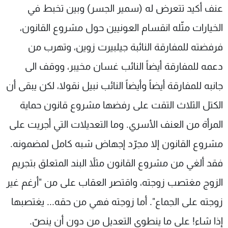
عنف أكيد تتعرض له (سمير الجسر) وبين تخبط في
الخيارات مثّله انقسام العونيين حول مشروع القانون،
فرفضته للمفارقة النائبة جيلبيرت زوين، وتهرب من
دعمه للمفارقة أيضاً النائب غسان مخيبر، ووقف الى
جانبه للمفارقة أيضاً وأيضاً النائب نبيل نقولا، لكن يبقى أن
الكتل الثلاث التقت على رفضها مشروع قانون حماية
المرأة من العنف الأسري. وما التعديلات التي أجريت على
مشروع القانون إلا مجرّد إجهاض شبه كامل لمضمونه.
فقد ألغي من مشروع القانون مثلاً البند المتعلق بتجريم
الزوج مغتصب زوجته، واقتصر العقاب على من "أرغم غير
زوجته على الجماع". أما زوجته فهي من حقه... يغتصبها
إذا شاء! على ما ينطوي التعديل من دون أن ينصّ.