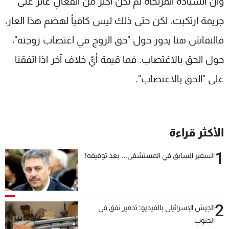
وأن السيادة المرتجاة لم تكن أكثر من انفعالٍ عابر على
جريمة ارتكبت، لكن حتى ذلك ليس كافياً لهضم هذا العار،
فالنقاش هنا يدور حول "حق الزوج في اغتصاب زوجته"،
حول الحق بالاغتصاب. فما قيمة أيّ خلاف آخر اذا اتفقنا
على "الحق بالاغتصاب".
الأكثر قراءة
1
السفير السابق في المستشفى... بعد توقيفه!
2
الجيش الإسرائيلي بالفيديو: تدمير نفق في
الجنوب