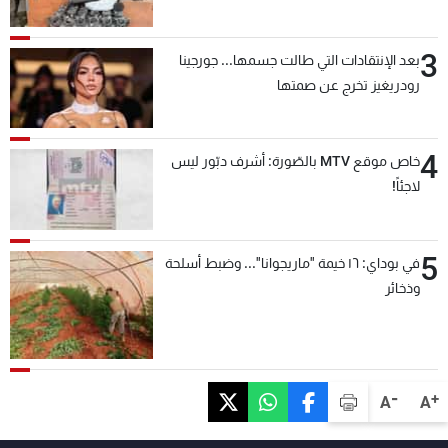
3
بعد الإنتقادات التي طالت جسمها... جورجينا
رودريغيز تخرج عن صمتها
4
خاص موقع MTV بالصّورة: أشرف دبّور ليس
لاجئاً!
5
في بوداي: ١٦ خيمة "ماريجوانا"... وضبط أسلحة
وذخائر
-
+
A
A