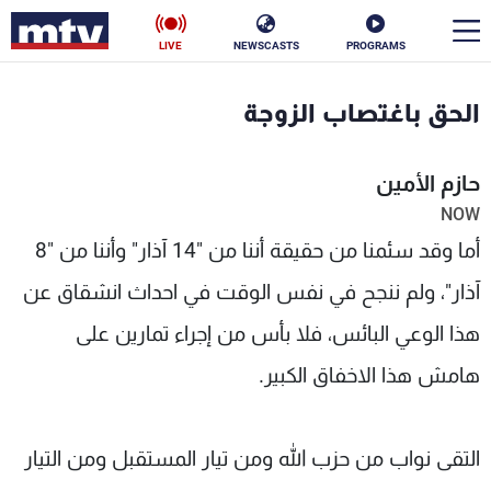
LIVE
NEWSCASTS
PROGRAMS
en
الحق باغتصاب الزوجة
الأخبار
حازم الأمين
سياسة
ناس
NOW
أما وقد سئمنا من حقيقة أننا من "14 آذار" وأننا من "8
إقتصاد
فن
آذار"، ولم ننجح في نفس الوقت في احداث انشقاق عن
منوعات
رياضة
هذا الوعي البائس، فلا بأس من إجراء تمارين على
كأس العالم
هامش هذا الاخفاق الكبير.
البرامج
التقى نواب من حزب الله ومن تيار المستقبل ومن التيار
جدول البرامج