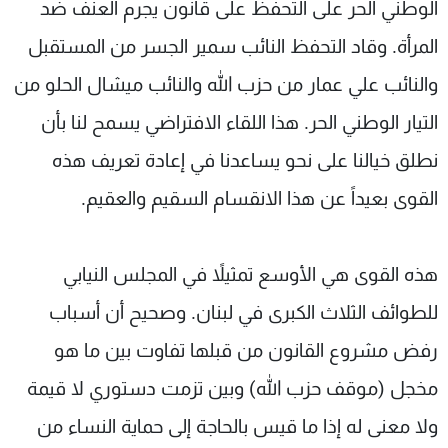
الوطني الحر على التحفظ على قانون يجرم العنف ضد
شاهد البرامج
المرأة. وقاد التحفظ النائب سمير الجسر من المستقبل
الترددات
والنائب علي عمار من حزب الله والنائب ميشال الحلو من
عن MTV
وظائف
التيار الوطني الحر. هذا اللقاء الافتراضي يسمح لنا بأن
الإنـتـاج
تواصل معنا
لاعلاناتكم
شروط الإسـتخدام
نطلق خيالنا على نحو يساعدنا في إعادة تعريف هذه
سياسة الخصوصية
القوى بعيداً عن هذا الانقسام السقيم والعقيم.
هذه القوى هي الأوسع تمثيلاً في المجلس النيابي
للطوائف الثلاث الكبرى في لبنان. وصحيح أن أسباب
رفض مشروع القانون من قبلها تفاوت بين ما هو
مخجل (موقف حزب الله) وبين تزمت دستوري لا قيمة
ولا معنى له إذا ما قيس بالحاجة إلى حماية النساء من