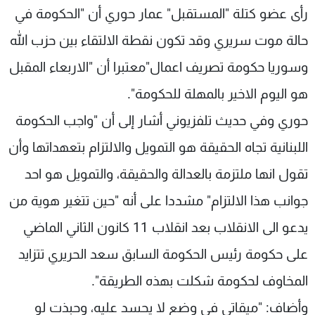
رأى عضو كتلة "المستقبل" عمار حوري أن "الحكومة في
شاهد البرامج
الترددات
حالة موت سريري وقد تكون نقطة الالتقاء بين حزب الله
وسوريا حكومة تصريف اعمال"معتبرا أن "الاربعاء المقبل
عن MTV
وظائف
هو اليوم الاخير بالمهلة للحكومة".
الإنـتـاج
تواصل معنا
لاعلاناتكم
شروط الإسـتخدام
حوري وفي حديث تلفزيوني أشار إلى أن "واجب الحكومة
سياسة الخصوصية
اللبنانية تجاه الحقيقة هو التمويل والالتزام بتعهداتها وأن
تقول انها ملتزمة بالعدالة والحقيقة، والتمويل هو احد
جوانب هذا الالتزام" مشددا على أنه "حين تتغير هوية من
يدعو الى الانقلاب بعد انقلاب 11 كانون الثاني الماضي
على حكومة رئيس الحكومة السابق سعد الحريري تتزايد
المخاوف لحكومة شكلت بهذه الطريقة".
وأضاف: "ميقاتي في وضع لا يحسد عليه، وحبذت لو