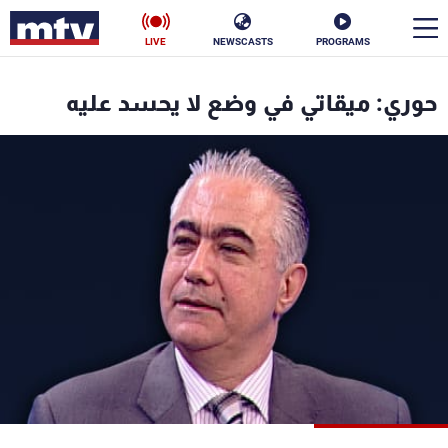
LIVE
NEWSCASTS
PROGRAMS
en
حوري: ميقاتي في وضع لا يحسد عليه
الأخبار
سياسة
ناس
إقتصاد
فن
منوعات
رياضة
كأس العالم
البرامج
جدول البرامج