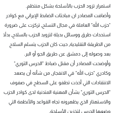
استمرار تزود الحزب بالأسلحة بشكل منتظم.
وأضافت المصادر ان مباحثات الضابط الإيراني مع كوادر
"حزب الله" العاملة في مجال التسلح, تركزت على ضرورة
استحداث طرق ووسائل بديلة لتزويد الحزب بالسلاح, بدلاً
من الطريقة التقليدية, حيث كان الحزب يتسلم السلاح
بعد وصوله إلى دمشق عن طريق الجو أو البر.
وأوضحت المصادر أن مقتل ضباط "الحرس الثوري"
وكادري "حزب الله" في الانفجار, من شأنه أن يصعد
الانتقادات التي أخذت تطفو على السطح في صفوف
"الحرس الثوري" بشأن المهنية المتدنية لدى كوادر الحزب
والاستهتار الذي يظهرونه تجاه القواعد والأنظمة التي
وضعها الحرس لتخزين الأسلحة.