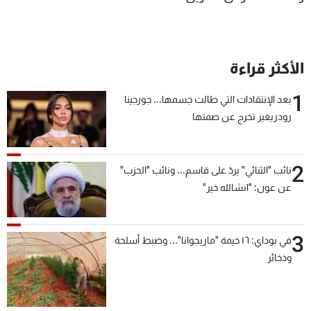
الأكثر قراءة
1
بعد الإنتقادات التي طالت جسمها... جورجينا
رودريغيز تخرج عن صمتها
2
نائب "الثنائي" يردّ على قاسم... ونائب "الحزب"
عن عون: "انشالله خير"
3
في بوداي: ١٦ خيمة "ماريجوانا"... وضبط أسلحة
وذخائر