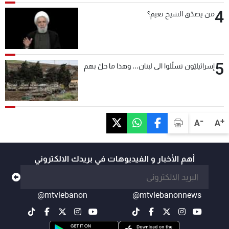
4
من يصدّق الشيخ نعيم؟
5
إسرائيليّون تسلّلوا الى لبنان... وهذا ما حلّ بهم
-
+
A
A
أهم الأخبار و الفيديوهات في بريدك الالكتروني
@mtvlebanon
@mtvlebanonnews