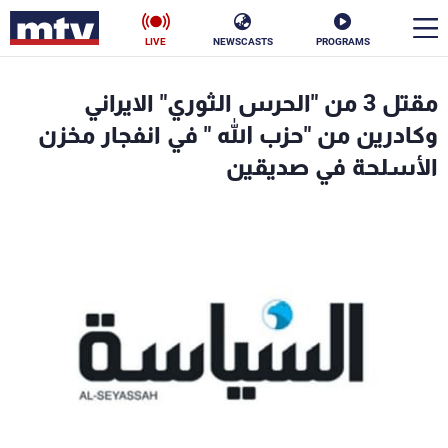
LIVE
NEWSCASTS
PROGRAMS
en
مقتل 3 من "الحرس الثوري" الايراني
الأخبار
وكادرين من "حزب الله " في انفجار مخزن
الأسلحة في صديقين
سياسة
ناس
إقتصاد
فن
منوعات
رياضة
كأس العالم
البرامج
جدول البرامج