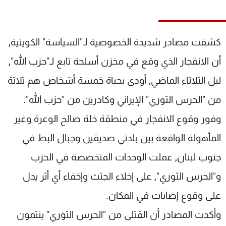
شاهد البرامج
الترددات
كشفت مصادر شديدة الخصوصية لـ"السياسة" الكويتية,
عن MTV
وظائف
أن الانفجار الذي وقع في مخزن أسلحة تابع لـ"حزب الله",
الإنـتـاج
تواصل معنا
ليل الثلاثاء الماضي, أودى بحياة خمسة أشخاص هم ثلاثة
لاعلاناتكم
شروط الإسـتخدام
سياسة الخصوصية
من "الحرس الثوري" الإيراني وكادرين من "حزب الله".
وفور وقوع الانفجار في منطقة خلة صالح الوعرة وغير
المأهولة الواقعة بين بلدتي صديقين وجبال البط في
جنوب لبنان, عملت الوحدات المتخصصة في الحزب
و"الحرس الثوري", على إخلاء الجثث وإخفاء أي أثر يدل
على وقوع إصابات في المكان.
وأكدت المصادر أن القتلى من "الحرس الثوري" ينتمون