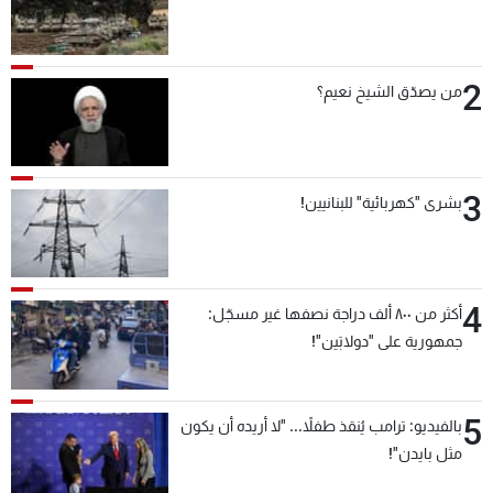
2
من يصدّق الشيخ نعيم؟
3
بشرى "كهربائية" للبنانيين!
4
أكثر من ٨٠٠ ألف دراجة نصفها غير مسجّل:
جمهورية على "دولابَين"!
5
بالفيديو: ترامب يُنقذ طفلاً... "لا أريده أن يكون
مثل بايدن"!