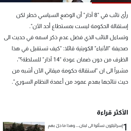
شاهد البرامج
الترددات
رأى نائب في "8 آذار" أن الوضع السياسي خطر لكن
إستقالة الحكومة ليست بمستطاع أحد الآن".
عن MTV
وظائف
وتساءل النائب الذي فضل عدم ذكر اسمه في حديث الى
الإنـتـاج
تواصل معنا
لاعلاناتكم
شروط الإسـتخدام
صحيفة "الأنباء" الكويتية قائلا: "كيف تستقيل في هذا
سياسة الخصوصية
الظرف من دون ضمان عودة "14 آذار" للسلطة؟"،
مشيراً الى ان "استقالة حكومة ميقاتي الآن أشبه من
حيث نتائجها بهدم عمود من أعمدة النظام السوري".
الأكثر قراءة
1
إسرائيليّون تسلّلوا الى لبنان... وهذا ما حلّ بهم