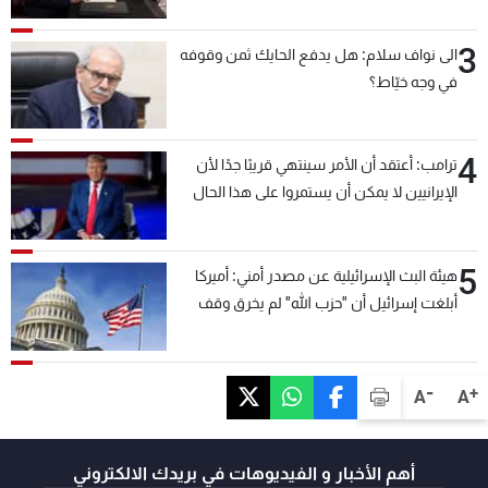
3
الى نواف سلام: هل يدفع الحايك ثمن وقوفه
في وجه خيّاط؟
4
ترامب: أعتقد أن الأمر سينتهي قريبًا جدًا لأن
الإيرانيين لا يمكن أن يستمروا على هذا الحال
5
هيئة البث الإسرائيلية عن مصدر أمني: أميركا
أبلغت إسرائيل أن "حزب الله" لم يخرق وقف
إطلاق النار أمس في مجدل زون وطلبت منها
عدم التصعيد خشية أن يؤثر ذلك على مفاوضات
روما
-
+
A
A
أهم الأخبار و الفيديوهات في بريدك الالكتروني