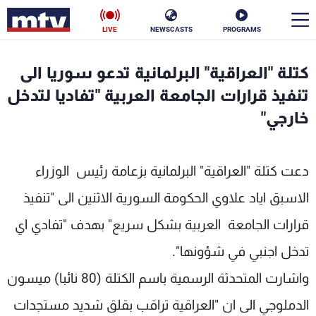
LIVE
NEWSCASTS
PROGRAMS
en
كتلة "العراقية" البرلمانية تدعو سوريا الى
الأخبار
تنفيذ قرارات الجامعة العربية "تفاديا لتدخل
خارجي"
سياسة
ناس
إقتصاد
فن
دعت كتلة "العراقية" البرلمانية بزعامة رئيس الوزراء
منوعات
رياضة
الاسبق اياد علاوي الحكومة السورية الاثنين الى "تنفيذ
قرارات الجامعة العربية بشكل سريع" بهدف "تفادي اي
كأس العالم
تدخل اجنبي في شؤونها".
واشارت المتحدثة الرسمية باسم الكتلة (80 نائبا) ميسون
البرامج
الدملوجي الى ان "العراقية تراقب بقلق شديد مستجدات
جدول البرامج