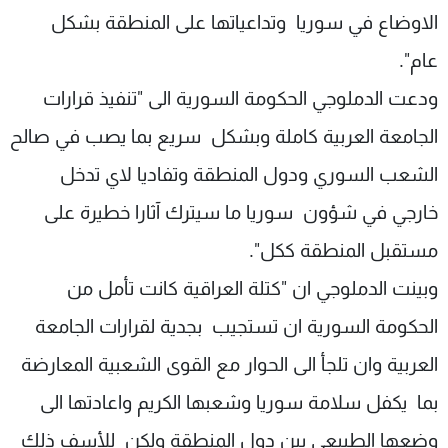
الاوضاع في سوريا وتداعياتها على المنطقة بشكل
شاهد البرامج
الترددات
عام".
ودعت الدملوجي الحكومة السورية الى "تنفيذ قرارات
عن MTV
وظائف
الجامعة العربية كاملة وبشكل سريع بما يصب في صالح
الإنـتـاج
تواصل معنا
لاعلاناتكم
شروط الإسـتخدام
الشعب السوري ودول المنطقة وتفاديا لاي تدخل
سياسة الخصوصية
خارجي في شؤون سوريا ما سيترك آثارا خطيرة على
مستقبل المنطقة ككل".
وبينت الدملوجي ان "كتلة العراقية كانت تأمل من
الحكومة السورية ان تستجيب بجدية لقرارات الجامعة
العربية وان تلجأ الى الحوار مع القوى الشعبية المعارضة
بما يكفل سلامة سوريا وشعبها الكريم واعادتها الى
وضعها الطبيعي بين دول المنطقة ولكن للأسف ذلك