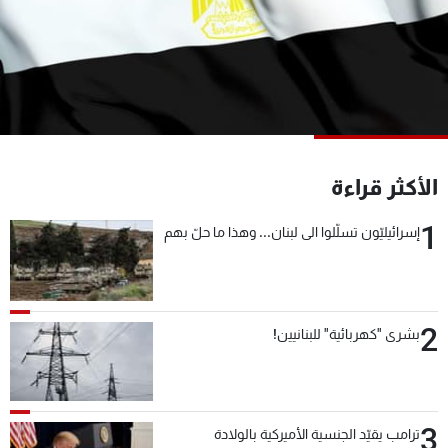
شاهد البرامج
الترددات
عن MTV
وظائف
الإنـتـاج
تواصل معنا
لاعلاناتكم
شروط الإسـتخدام
سياسة الخصوصية
الأكثر قراءة
1
إسرائيليّون تسلّلوا الى لبنان... وهذا ما حلّ بهم
2
بشرى "كهربائية" للبنانيين!
3
ترامب يقيّد الجنسية الأميركية بالولادة