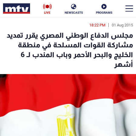
LIVE
NEWSCASTS
PROGRAMS
18:22 PM
01 Aug 2015
en
مجلس الدفاع الوطني المصري يقرر تمديد
الأخبار
مشاركة القوات المسلحة في منطقة
الخليج والبحر الأحمر وباب المندب لـ 6
سياسة
ناس
أشهر
إقتصاد
فن
منوعات
رياضة
كأس العالم
البرامج
جدول البرامج