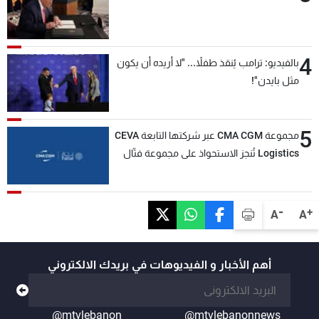
4
بالفيديو: ترامب يُنقذ طفلاً... "لا أريده أن يكون
مثل بايدن"!
5
مجموعة CMA CGM عبر شركتها التابعة CEVA
Logistics تُنجز الاستحواذ على مجموعة فتّال
-
+
A
A
أهم الأخبار و الفيديوهات في بريدك الالكتروني
@mtvlebanon
@mtvlebanonnews