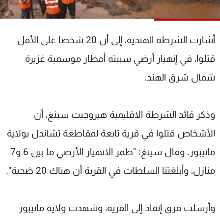
شاهد البرامج
الترددات
أشارت الشرطة الهندية، إلى أن 20 شخصا على الأقل
عن MTV
وظائف
قتلوا، في إنهيار أرضي سببته أمطار موسمية غزيرة
الإنـتـاج
تواصل معنا
شمال شرق الهند.
لاعلاناتكم
شروط الإسـتخدام
سياسة الخصوصية
وذكر قائد الشرطة الاقليمية هيروجيت سينغ، أن
الأشخاص قتلوا في قرية تابعة لمقاطعة تشاندل بولاية
مانيبور. وقال سينغ: "طمر الانهيار الأرضي ما بين 6 و7
منازل، وأبلغتنا السلطات في القرية أن هناك 20 ضحية".
وأرسلت فرق إنقاذ إلى القرية، وشهدت ولاية مانيبور