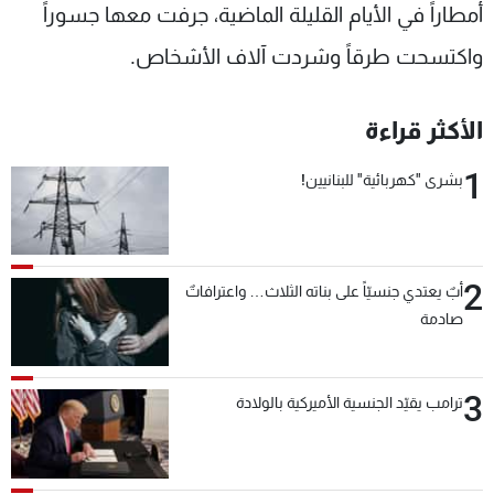
أمطاراً في الأيام القليلة الماضية، جرفت معها جسوراً
واكتسحت طرقاً وشردت آلاف الأشخاص.
الأكثر قراءة
1
بشرى "كهربائية" للبنانيين!
2
أبٌ يعتدي جنسيّاً على بناته الثلاث… واعترافاتٌ
صادمة
3
ترامب يقيّد الجنسية الأميركية بالولادة