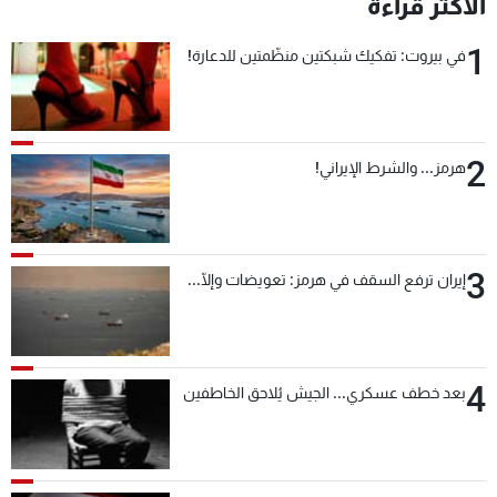
الأكثر قراءة
1
في بيروت: تفكيك شبكتين منظّمتين للدعارة!
2
هرمز... والشرط الإيراني!
3
إيران ترفع السقف في هرمز: تعويضات وإلّا...
4
بعد خطف عسكري... الجيش يُلاحق الخاطفين