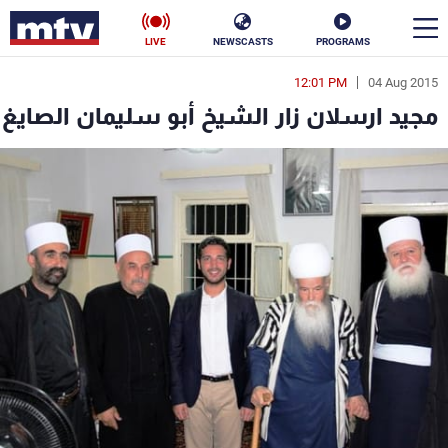
LIVE
NEWSCASTS
PROGRAMS
12:01 PM
04 Aug 2015
en
مجيد ارسلان زار الشيخ أبو سليمان الصايغ
الأخبار
سياسة
ناس
إقتصاد
فن
منوعات
رياضة
كأس العالم
البرامج
جدول البرامج