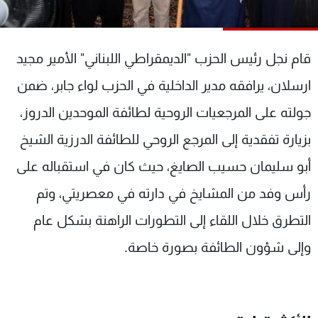
شاهد البرامج
الترددات
قام نجل رئيس الحزب "الديمقراطي اللبناني" الأمير مجيد
عن MTV
وظائف
ارسلان، يرافقه مدير الداخلية في الحزب لواء جابر، ضمن
الإنـتـاج
تواصل معنا
جولته على المرجعيات الروحية لطائفة الموحدين الدروز،
لاعلاناتكم
شروط الإسـتخدام
سياسة الخصوصية
بزيارة تفقدية إلى المرجع الروحي للطائفة الدرزية الشيخ
أبو سليمان حسيب الصايغ، حيث كان في استقباله على
رأس وفد من المشايخ في دارته في معصريتي، وتم
التطرق خلال اللقاء إلى التطورات الراهنة بشكل عام
وإلى شؤون الطائفة بصورة خاصة.