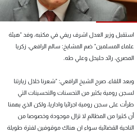
شاهد البرامج
الترددات
استقبل وزير العدل اشرف ريفي في مكتبه، وفد "هيئة
عن MTV
وظائف
الإنـتـاج
تواصل معنا
علماء المسلمين" ضم المشايخ: سالم الرافعي، زكريا
لاعلاناتكم
شروط الإسـتخدام
سياسة الخصوصية
المصري، رائد حليحل وعلي طه.
وبعد اللقاء، صرح الشيخ الرافعي: "شعرنا خلال زيارتنا
لسجن رومية بكثير من التحسنات والتحسينات التي
طرأت على سجن رومية اجرائيا واداريا، ولكن الذي يهمنا
أن كثيرا من المظالم لا تزال موجودة وخصوصا من
الناحية القضائية سواء ان هناك موقوفين لفترة طويلة