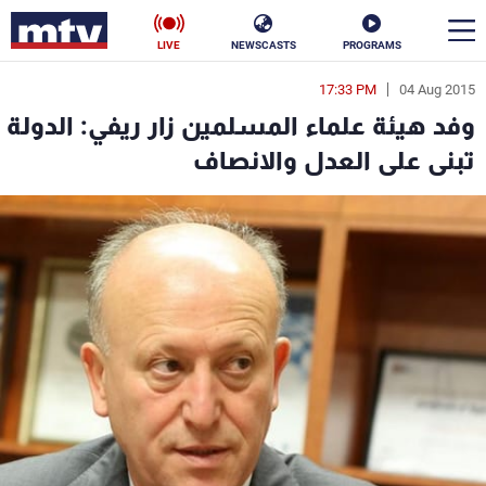
LIVE
NEWSCASTS
PROGRAMS
17:33 PM
04 Aug 2015
en
وفد هيئة علماء المسلمين زار ريفي: الدولة
الأخبار
تبنى على العدل والانصاف
سياسة
ناس
إقتصاد
فن
منوعات
رياضة
كأس العالم
البرامج
جدول البرامج