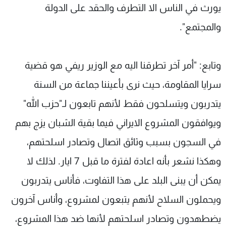
يورث في الناس الا التطرف والحقد على الدولة
والمجتمع".
وتابع: "أمر آخر تطرقنا اليه مع الوزير ريفي هو قضية
سرايا المقاومة، حيث نرى بأعيننا جماعة من السنة
يتدربون ويتسلحون فقط لأنهم تابعون لـ"حزب الله"
ويوافقون المشروع الايراني فيما بقية الشبان يزج بهم
في السجون بسبب وثائق اتصال وتصادر اسلحتهم،
وهكذا نشعر بأنه اعادة لفترة ما قبل 7 ايار. لذلك لا
يمكن أن يبنى البلد على هذا التفاوت، فأناس يتدربون
ويحملون السلاح لأنهم يتبعون لمشروع، وأناس آخرون
يضطهدون وتصادر اسلحتهم لأنها ضد هذا المشروع،