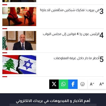
3
في بيروت: تفكيك شبكتين منظّمتين للدعارة!
4
الرئيس عون ردّ 4 قوانين إلى مجلس النواب
5
أخطر ما دار داخل غرفة المفاوضات
-
+
A
A
أهم الأخبار و الفيديوهات في بريدك الالكتروني