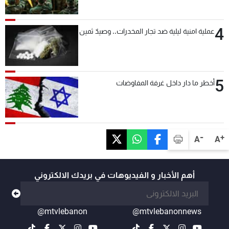
بعد قليل
4
عملية امنية ليلية ضد تجار المخدرات.. وصيدٌ ثمين
5
أخطر ما دار داخل غرفة المفاوضات
-
+
A
A
أهم الأخبار و الفيديوهات في بريدك الالكتروني
@mtvlebanon
@mtvlebanonnews