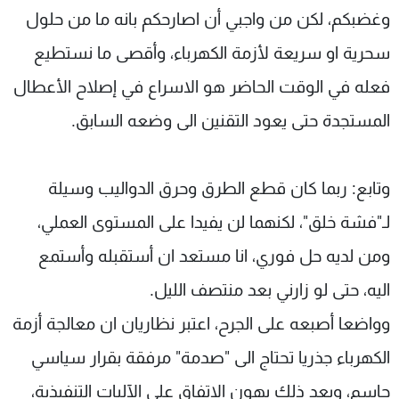
وغضبكم، لكن من واجبي أن اصارحكم بانه ما من حلول
سحرية او سريعة لأزمة الكهرباء، وأقصى ما نستطيع
فعله في الوقت الحاضر هو الاسراع في إصلاح الأعطال
المستجدة حتى يعود التقنين الى وضعه السابق.
وتابع: ربما كان قطع الطرق وحرق الدواليب وسيلة
لـ"فشة خلق"، لكنهما لن يفيدا على المستوى العملي،
ومن لديه حل فوري، انا مستعد ان أستقبله وأستمع
اليه، حتى لو زارني بعد منتصف الليل.
وواضعا أصبعه على الجرح، اعتبر نظاريان ان معالجة أزمة
الكهرباء جذريا تحتاج الى "صدمة" مرفقة بقرار سياسي
حاسم، وبعد ذلك يهون الاتفاق على الآليات التنفيذية،