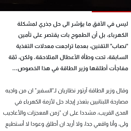
شاهد البرامج
الترددات
ليس في الأفق ما يؤشر الى حل جذري لمشكلة
عن MTV
وظائف
الكهرباء، بل أن الطموح بات يقتصر على تأمين
الإنـتـاج
تواصل معنا
"نصاب" التقنين، بعدما تراجعت معدلات التغذية
لاعلاناتكم
شروط الإسـتخدام
سياسة الخصوصية
السابقة، تحت وطأة الأعطال المتلاحقة. ولكن، ثمّة
مفاجأت أطلقها وزير الطاقة في هذا الخصوص...
وقال وزير الطاقة آرتور نظاريان لـ"السفير" ان من واجبه
مصارحة اللبنانيين بتعذر إيجاد حل لأزمة الكهرباء في
المدى القريب، مشددا على ان "زمن المعجزات والأعاجيب
ولى، وأنا واقعي جدا، ولا أريد ان أطلق وعودا لا أستطيع