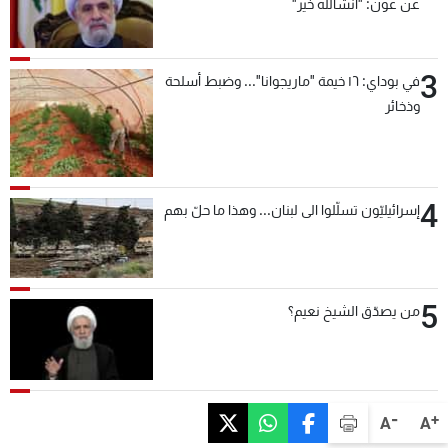
عن عون: "انشالله خير"
3
في بوداي: ١٦ خيمة "ماريجوانا"... وضبط أسلحة
وذخائر
4
إسرائيليّون تسلّلوا الى لبنان... وهذا ما حلّ بهم
5
من يصدّق الشيخ نعيم؟
-
+
A
A