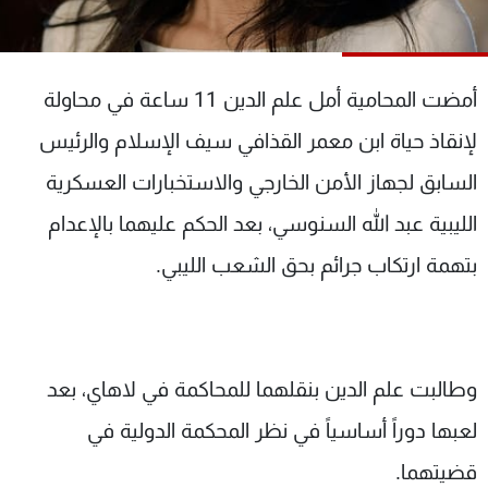
شاهد البرامج
الترددات
أمضت المحامية أمل علم الدين 11 ساعة في محاولة
عن MTV
وظائف
لإنقاذ حياة ابن معمر القذافي سيف الإسلام والرئيس
الإنـتـاج
تواصل معنا
لاعلاناتكم
شروط الإسـتخدام
السابق لجهاز الأمن الخارجي والاستخبارات العسكرية
سياسة الخصوصية
الليبية عبد الله السنوسي، بعد الحكم عليهما بالإعدام
بتهمة ارتكاب جرائم بحق الشعب الليبي.
وطالبت علم الدين بنقلهما للمحاكمة في لاهاي، بعد
لعبها دوراً أساسياً في نظر المحكمة الدولية في
قضيتهما.