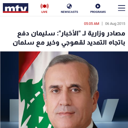
LIVE
NEWSCASTS
PROGRAMS
05:05 AM
06 Aug 2015
en
مصادر وزارية لـ "الأخبار": سليمان دفع
الأخبار
باتجاه التمديد لقهوجي وخير مع سلمان
سياسة
ناس
إقتصاد
فن
منوعات
رياضة
كأس العالم
البرامج
جدول البرامج