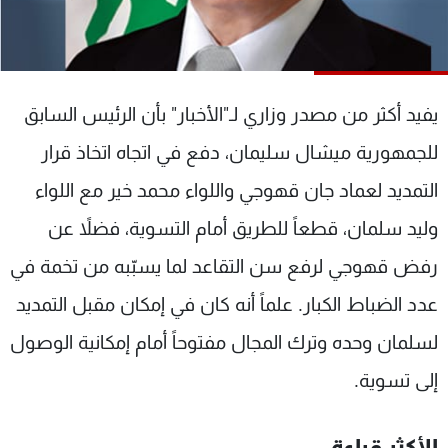
شاهد البرامج
الترددات
يفيد
أكثر من مصدر وزاري لـ"الأخبار" بأن الرئيس السابق
عن MTV
وظائف
الإنـتـاج
تواصل معنا
للجمهورية ميشال سليمان، دفع في اتجاه اتخاذ قرار
لاعلاناتكم
شروط الإسـتخدام
سياسة الخصوصية
التمديد لعماد جان قهوجي واللواء محمد خير مع اللواء
وليد سلمان، قطعاً للطريق أمام التسوية، فضلاً عن
رفض قهوجي لرفع سن التقاعد لما يسبّبه من تخمة في
عدد الضباط الكبار. علماً أنه كان في إمكان مقبل التمديد
لسلمان وحده وترك المجال مفتوحاً أمام إمكانية الوصول
إلى تسوية.
الأكثر قراءة