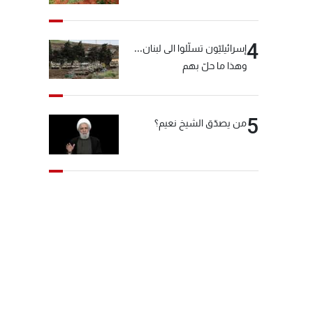
4
إسرائيليّون تسلّلوا الى لبنان...
وهذا ما حلّ بهم
5
من يصدّق الشيخ نعيم؟