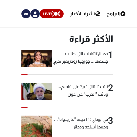
البرامج
نشرة الأخبار
LIVE
en
الأكثر قراءة
1
بعد الإنتقادات التي طالت
جسمها... جورجينا رودريغيز تخرج
عن صمتها
2
نائب "الثنائي" يردّ على قاسم...
ونائب "الحزب" عن عون:
"انشالله خير"
3
في بوداي: ١٦ خيمة "ماريجوانا"...
وضبط أسلحة وذخائر