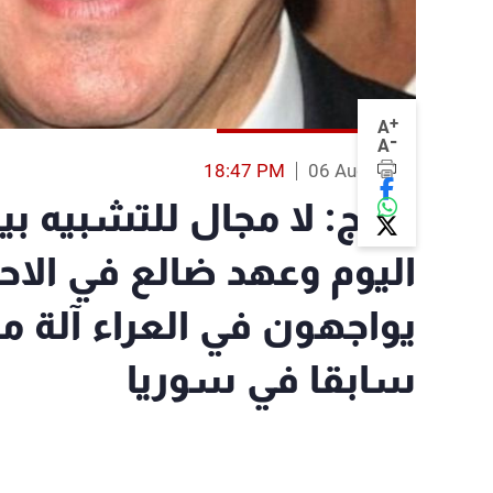
+
A
-
A
18:47 PM
06 Aug 2015
جريج: لا مجال للتشبيه ب
اليوم وعهد ضالع في الاح
يواجهون في العراء آلة 
سابقا في سوريا