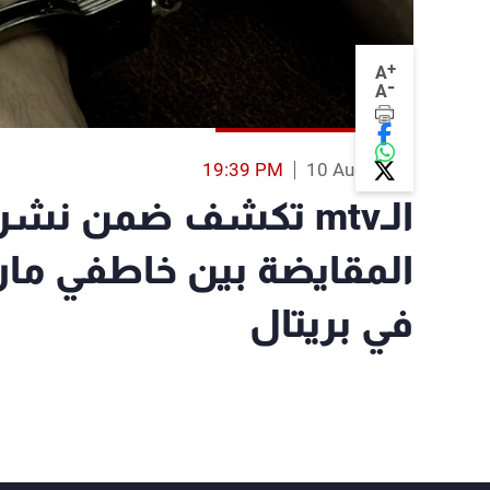
+
A
-
A
19:39 PM
10 Aug 2015
الـmtv تكشف ضمن نشر
المقايضة بين خاطفي مار
في بريتال