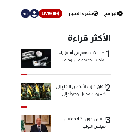
البرامج
نشرة الأخبار
LIVE
en
الأكثر قراءة
1
بعد انكشافهم في أستراليا...
تفاصيل جديدة عن توقيف
"شبكة الكوكايين"
2
أنفاق "حزب الله" من البقاع إلى
كسروان فجبيل وصولاً إلى
المختارة... التفاصيل في نشرة
الأخبار بعد قليل
3
الرئيس عون ردّ 4 قوانين إلى
مجلس النواب