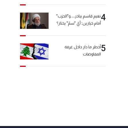
4
نعيم قاسم يبادر... و"الحزب"
أمام خيارين: أيّ "سمّ" يختار؟
5
أخطر ما دار داخل غرفة
المفاوضات